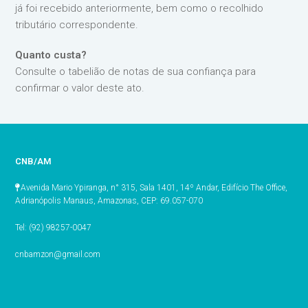
já foi recebido anteriormente, bem como o recolhido
tributário correspondente.
Quanto custa?
Consulte o tabelião de notas de sua confiança para
confirmar o valor deste ato.
CNB/AM
Avenida Mario Ypiranga, n° 315, Sala 1401, 14º Andar, Edifício The Office,
Adrianópolis Manaus, Amazonas, CEP: 69.057-070
Tel: (92) 98257-0047
cnbamzon@gmail.com