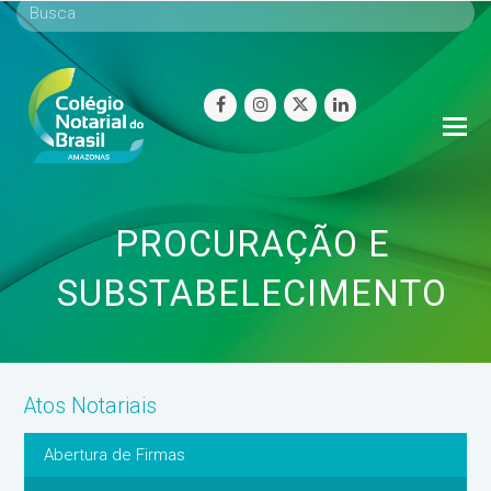
facebook
instagram
twitter
linkedin
O
Mo
M
PROCURAÇÃO E
SUBSTABELECIMENTO
Atos Notariais
Abertura de Firmas