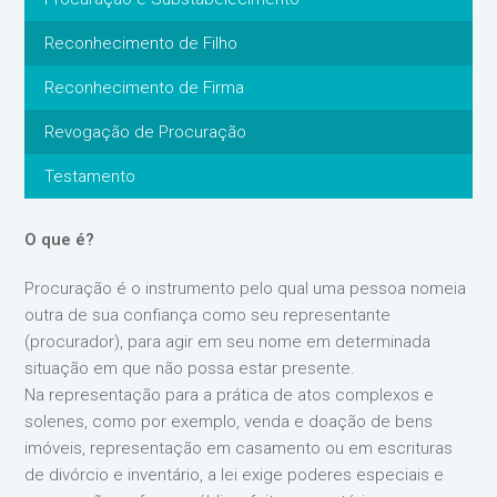
Reconhecimento de Filho
Reconhecimento de Firma
Revogação de Procuração
Testamento
O que é?
Procuração é o instrumento pelo qual uma pessoa nomeia
outra de sua confiança como seu representante
(procurador), para agir em seu nome em determinada
situação em que não possa estar presente.
Na representação para a prática de atos complexos e
solenes, como por exemplo, venda e doação de bens
imóveis, representação em casamento ou em escrituras
de divórcio e inventário, a lei exige poderes especiais e