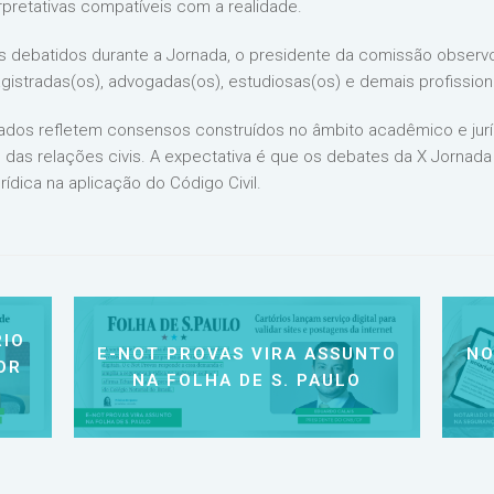
rpretativas compatíveis com a realidade.
 debatidos durante a Jornada, o presidente da comissão observ
istradas(os), advogadas(os), estudiosas(os) e demais profissiona
ciados refletem consensos construídos no âmbito acadêmico e juríd
o das relações civis. A expectativa é que os debates da X Jornad
rídica na aplicação do Código Civil.
IO
E-NOT PROVAS VIRA ASSUNTO
NO
OR
NA FOLHA DE S. PAULO