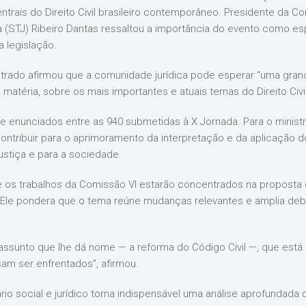
ntrais do Direito Civil brasileiro contemporâneo. Presidente da C
ça (STJ) Ribeiro Dantas ressaltou a importância do evento como e
 legislação.
istrado afirmou que a comunidade jurídica pode esperar “uma gran
matéria, sobre os mais importantes e atuais temas do Direito Civil
 enunciados entre as 940 submetidas à X Jornada. Para o ministr
tribuir para o aprimoramento da interpretação e da aplicação do
ustiça e para a sociedade.
e os trabalhos da Comissão VI estarão concentrados na proposta 
Ele pondera que o tema reúne mudanças relevantes e amplia deba
 assunto que lhe dá nome — a reforma do Código Civil —, que está
am ser enfrentados”, afirmou.
ário social e jurídico torna indispensável uma análise aprofunda