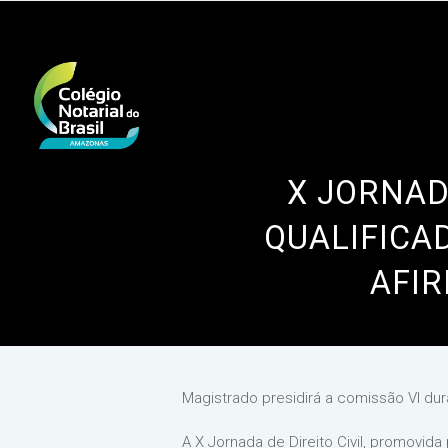
X JORNAD
QUALIFICA
AFIR
Magistrado presidirá a comissão VI dura
A X Jornada de Direito Civil, promovid