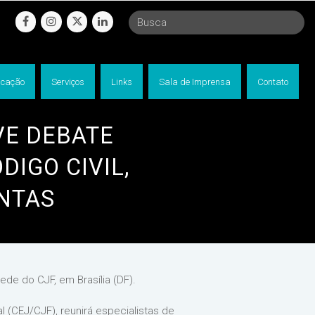
facebook
instagram
twitter
linkedin
cação
Serviços
Links
Sala de Imprensa
Contato
VE DEBATE
IGO CIVIL,
ANTAS
ede do CJF, em Brasília (DF).
l (CEJ/CJF), reunirá especialistas de