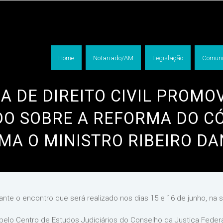
Home
Notariado/AM
Legislação
Comuni
A DE DIREITO CIVIL PROMO
DO SOBRE A REFORMA DO CÓD
MA O MINISTRO RIBEIRO D
nte o encontro que será realizado nos dias 15 e 16 de junho, na s
a pelo Centro de Estudos Judiciários do Conselho da Justiça Federa