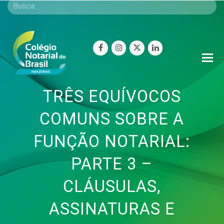
facebook
instagram
twitter
linkedin
O
Mo
M
TRÊS EQUÍVOCOS
COMUNS SOBRE A
FUNÇÃO NOTARIAL:
PARTE 3 –
CLÁUSULAS,
ASSINATURAS E