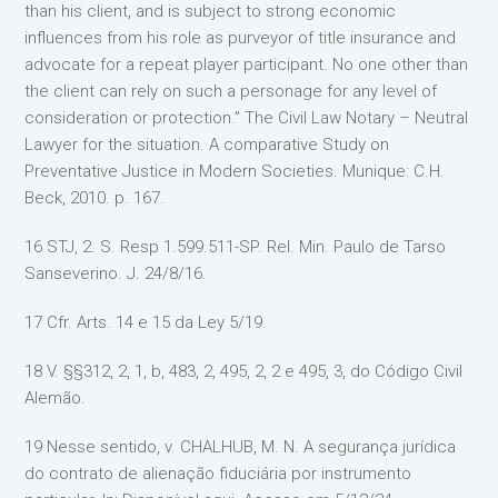
than his client, and is subject to strong economic
influences from his role as purveyor of title insurance and
advocate for a repeat player participant. No one other than
the client can rely on such a personage for any level of
consideration or protection.” The Civil Law Notary – Neutral
Lawyer for the situation. A comparative Study on
Preventative Justice in Modern Societies. Munique: C.H.
Beck, 2010. p. 167.
16 STJ, 2. S. Resp 1.599.511-SP. Rel. Min. Paulo de Tarso
Sanseverino. J. 24/8/16.
17 Cfr. Arts. 14 e 15 da Ley 5/19.
18 V. §§312, 2, 1, b, 483, 2, 495, 2, 2 e 495, 3, do Código Civil
Alemão.
19 Nesse sentido, v. CHALHUB, M. N. A segurança jurídica
do contrato de alienação fiduciária por instrumento