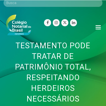
facebook
instagram
twitter
linkedin
O
Mo
M
TESTAMENTO PODE
TRATAR DE
PATRIMÔNIO TOTAL,
RESPEITANDO
HERDEIROS
NECESSÁRIOS