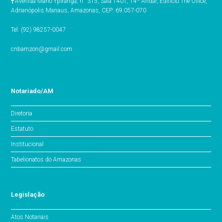
Avenida Mario Ypiranga, n° 315, Sala 1401, 14º Andar, Edifício The Office,
Adrianópolis Manaus, Amazonas, CEP: 69.057-070
Tel: (92) 98257-0047
cnbamzon@gmail.com
Notariado/AM
Diretoria
Estatuto
Institucional
Tabelionatos do Amazonas
Legislação
Atos Notariais