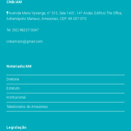
CNB/AM
Avenida Mario Ypiranga, n° 315, Sala 1401, 14º Andar, Edifício The Office,
Adrianópolis Manaus, Amazonas, CEP: 69.057-070
Tel: (92) 98257-0047
cnbamzon@gmail.com
Notariado/AM
Diretoria
Estatuto
Institucional
Tabelionatos do Amazonas
Legislação