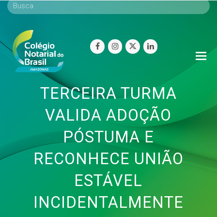
facebook
instagram
twitter
linkedin
O
Mo
M
TERCEIRA TURMA
VALIDA ADOÇÃO
PÓSTUMA E
RECONHECE UNIÃO
ESTÁVEL
INCIDENTALMENTE