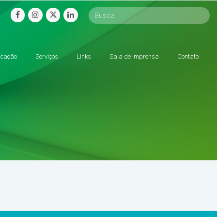
facebook
instagram
twitter
linkedin
cação
Serviços
Links
Sala de Imprensa
Contato