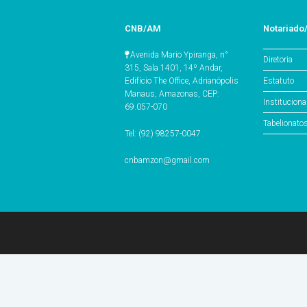
CNB/AM
Notariad
Avenida Mario Ypiranga, n°
Diretoria
315, Sala 1401, 14º Andar,
Estatuto
Edifício The Office, Adrianópolis
Manaus, Amazonas, CEP:
Instituciona
69.057-070
Tabelionat
Tel: (92) 98257-0047
cnbamzon@gmail.com