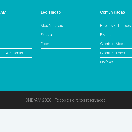
o/AM
Legislação
Comunicação
Atos Notariais
Boletins Eletrônicos
Estadual
Eventos
l
Federal
Galeria de Vídeos
os do Amazonas
Galeria de Fotos
Notícias
CNB/AM 2026 - Todos os direitos reservados.