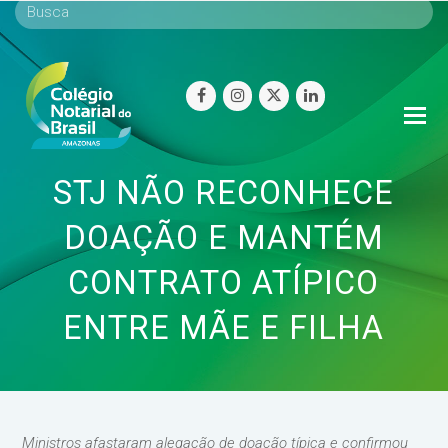
facebook
instagram
twitter
linkedin
O
Mo
M
STJ NÃO RECONHECE
DOAÇÃO E MANTÉM
CONTRATO ATÍPICO
ENTRE MÃE E FILHA
Ministros afastaram alegação de doação típica e confirmou