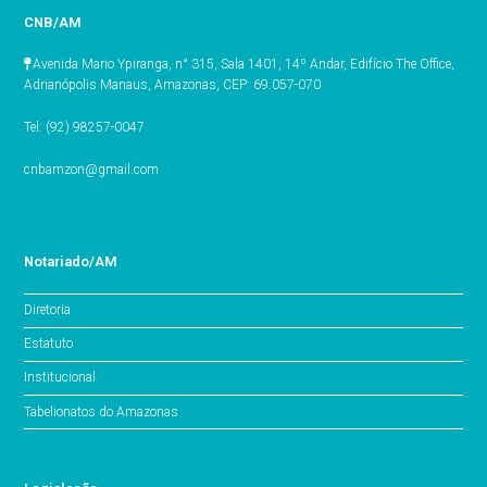
CNB/AM
Avenida Mario Ypiranga, n° 315, Sala 1401, 14º Andar, Edifício The Office,
Adrianópolis Manaus, Amazonas, CEP: 69.057-070
Tel: (92) 98257-0047
cnbamzon@gmail.com
Notariado/AM
Diretoria
Estatuto
Institucional
Tabelionatos do Amazonas