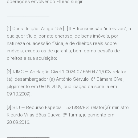
operações envolvendo FII irão surgir.
_______________________
[1] Constituição. Artigo 156 […] II – transmissão “intervivos”, a
qualquer título, por ato oneroso, de bens imóveis, por
natureza ou acessão física, e de direitos reais sobre
imóveis, exceto os de garantia, bem como cessão de
direitos a sua aquisição;
[2] TJMG — Apelação Cível 1.0024.07.666047-1/003, relator
(a): desambargador (a) Antônio Sérvulo, 6ª Câmara Cível,
julgamento em 08.09.2009, publicação da súmula em
09.10.2009).
[3] STJ — Recurso Especial 1521383/RS, relator(a): ministro
Ricardo Villas Bôas Cueva, 3ª Turma, julgamento em
20.09.2016.
_______________________