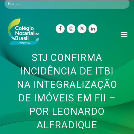
facebook
instagram
twitter
linkedin
O
Mo
M
STJ CONFIRMA
INCIDÊNCIA DE ITBI
NA INTEGRALIZAÇÃO
DE IMÓVEIS EM FII –
POR LEONARDO
ALFRADIQUE