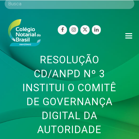
facebook
instagram
twitter
linkedin
O
Mo
M
RESOLUÇÃO
CD/ANPD Nº 3
INSTITUI O COMITÊ
DE GOVERNANÇA
DIGITAL DA
AUTORIDADE