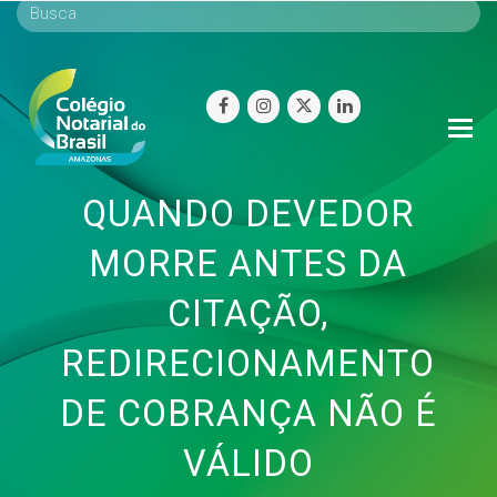
facebook
instagram
twitter
linkedin
O
Mo
M
QUANDO DEVEDOR
MORRE ANTES DA
CITAÇÃO,
REDIRECIONAMENTO
DE COBRANÇA NÃO É
VÁLIDO