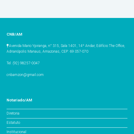
CNB/AM
Avenida Mario Ypiranga, n° 315, Sala 1401, 14º Andar, Edifício The Office,
Adrianópolis Manaus, Amazonas, CEP: 69.057-070
Tel: (92) 98257-0047
cnbamzon@gmail.com
Notariado/AM
Diretoria
Estatuto
Institucional