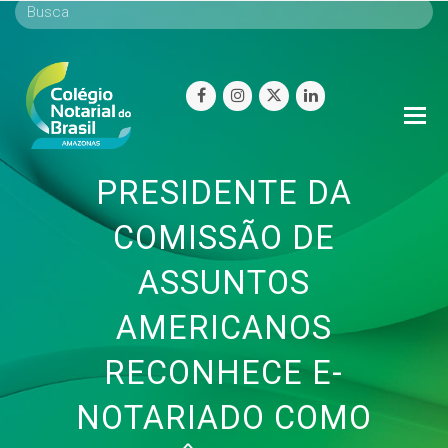
facebook
instagram
twitter
linkedin
O
Mo
M
PRESIDENTE DA
COMISSÃO DE
ASSUNTOS
AMERICANOS
RECONHECE E-
NOTARIADO COMO