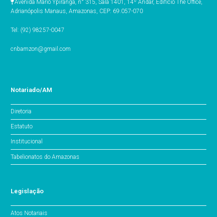
Avenida Mario Ypiranga, n° 315, Sala 1401, 14º Andar, Edifício The Office,
Adrianópolis Manaus, Amazonas, CEP: 69.057-070
Tel: (92) 98257-0047
cnbamzon@gmail.com
Notariado/AM
Diretoria
Estatuto
Institucional
Tabelionatos do Amazonas
Legislação
Atos Notariais