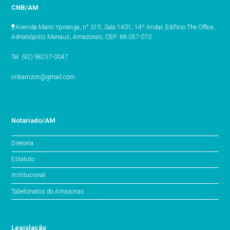
CNB/AM
Avenida Mario Ypiranga, n° 315, Sala 1401, 14º Andar, Edifício The Office,
Adrianópolis Manaus, Amazonas, CEP: 69.057-070
Tel: (92) 98257-0047
cnbamzon@gmail.com
Notariado/AM
Diretoria
Estatuto
Institucional
Tabelionatos do Amazonas
Legislação