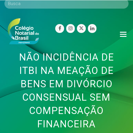
facebook
instagram
twitter
linkedin
O
Mo
M
NÃO INCIDÊNCIA DE
ITBI NA MEAÇÃO DE
BENS EM DIVÓRCIO
CONSENSUAL SEM
COMPENSAÇÃO
FINANCEIRA