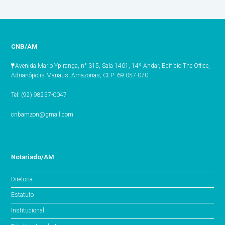
CNB/AM
Avenida Mario Ypiranga, n° 315, Sala 1401, 14º Andar, Edifício The Office,
Adrianópolis Manaus, Amazonas, CEP: 69.057-070
Tel: (92) 98257-0047
cnbamzon@gmail.com
Notariado/AM
Diretoria
Estatuto
Institucional