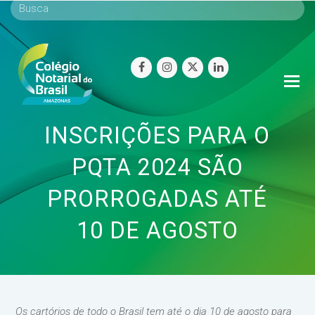
facebook
instagram
twitter
linkedin
O
Mo
M
INSCRIÇÕES PARA O
PQTA 2024 SÃO
PRORROGADAS ATÉ
10 DE AGOSTO
Os cartórios de todo o Brasil tem até o dia 10 de agosto para