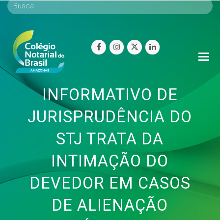
facebook
instagram
twitter
linkedin
O
Mo
M
INFORMATIVO DE
JURISPRUDÊNCIA DO
STJ TRATA DA
INTIMAÇÃO DO
DEVEDOR EM CASOS
DE ALIENAÇÃO