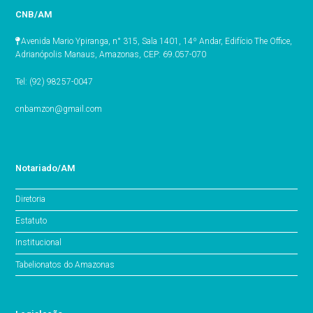
CNB/AM
Avenida Mario Ypiranga, n° 315, Sala 1401, 14º Andar, Edifício The Office,
Adrianópolis Manaus, Amazonas, CEP: 69.057-070
Tel: (92) 98257-0047
cnbamzon@gmail.com
Notariado/AM
Diretoria
Estatuto
Institucional
Tabelionatos do Amazonas