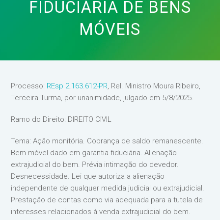
FIDUCIÁRIA DE BENS
MÓVEIS
Processo:
REsp 2.163.612-PR
, Rel. Ministro Moura Ribeiro,
Terceira Turma, por unanimidade, julgado em 5/8/2025.
Ramo do Direito: DIREITO CIVIL
Tema: Ação monitória. Cobrança de saldo remanescente.
Bem móvel dado em garantia fiduciária. Alienação
extrajudicial do bem. Prévia intimação do devedor.
Desnecessidade. Lei que autoriza a alienação
independente de qualquer medida judicial ou extrajudicial.
Prestação de contas como via adequada para a tutela de
interesses relacionados à venda extrajudicial do bem.