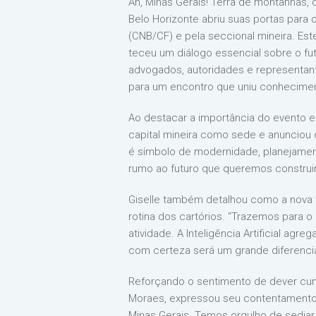
Ah, Minas Gerais! Terra de montanhas, 
Belo Horizonte abriu suas portas para 
(CNB/CF) e pela seccional mineira. E
teceu um diálogo essencial sobre o futu
advogados, autoridades e representant
para um encontro que uniu conheciment
Ao destacar a importância do evento e 
capital mineira como sede e anunciou 
é símbolo de modernidade, planejament
rumo ao futuro que queremos construir, 
Giselle também detalhou como a nova tec
rotina dos cartórios. “Trazemos para o
atividade. A Inteligência Artificial ag
com certeza será um grande diferencia
Reforçando o sentimento de dever cump
Moraes, expressou seu contentamento 
Minas Gerais. Temos orgulho de sediar 