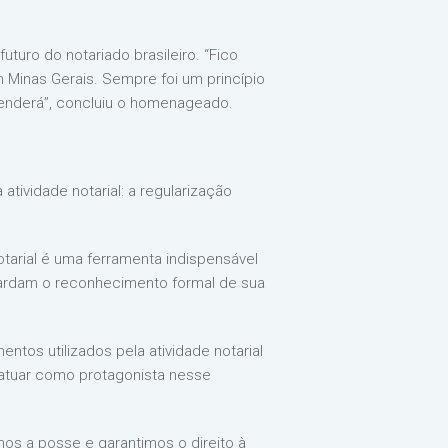
uturo do notariado brasileiro. “Fico
Minas Gerais. Sempre foi um princípio
penderá”, concluiu o homenageado.
tividade notarial: a regularização
otarial é uma ferramenta indispensável
aguardam o reconhecimento formal de sua
ntos utilizados pela atividade notarial
 atuar como protagonista nesse
mos a posse e garantimos o direito à