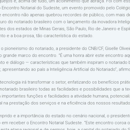
queijos e, acima de tudo, um acolhimento que abraça. Foi com ess
o Encontro Notarial do Sudeste, um evento promovido pelo Colégio
ste encontro não apenas quebrou recordes de público, com mais d
ro do notariado brasileiro com o lançamento da inovadora Inteligênc
es dos estados de Minas Gerais, São Paulo, Rio de Janeiro e Espí
o e a boa prosa, tão característica do estado.
o pioneirismo do notariado, a presidente do CNB/CF, Giselle Olivei
o grande marco do encontro. “É uma honra abrir este encontro aq
o e diálogo — características que também inspiram o notariado 
apresentando ao país a Inteligência Artificial do Notariado”, afirm
nologia irá transformar o setor, enfatizando os benefícios práticos
 notariado brasileiro todas as facilidades e possibilidades que a 
rega importantes funções e facilidades a atividade humana, potenci
l na prestação dos serviços e na eficiência dos nossos resultado
rido e a importância do estado no cenário nacional, o president
em receber o Encontro Notarial Sudeste. “Este encontro coroa o
esta etapa regional e de sermos, hoje, a capital do notariado do