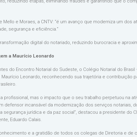
ito, reduzindo etapas, eliminando fraudes e garantindo que o com
e Mello e Moraes, a CNTV: “é um avanço que moderniza um dos at
de, segurança e eficiência.”
ansformação digital do notariado, reduzindo burocracia e aprox
em a Maurício Leonardo
 do Encontro Notarial do Sudeste, o Colégio Notarial do Brasil
aurício Leonardo, reconhecendo sua trajetória e contribuição pa
asileiro.
a profissional, mas o impacto que o seu trabalho perpetuou na ativ
um defensor incansável da modernização dos serviços notariais, do
 segurança jurídica e da paz social”, destacou a presidente do CNB
nte, Eduardo Calais.
nhecimento e a gratidão de todos os colegas de Diretoria e de ca