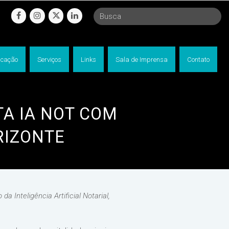
facebook
instagram
twitter
linkedin
cação
Serviços
Links
Sala de Imprensa
Contato
A IA NOT COM
RIZONTE
Inteligência Artificial Notarial,