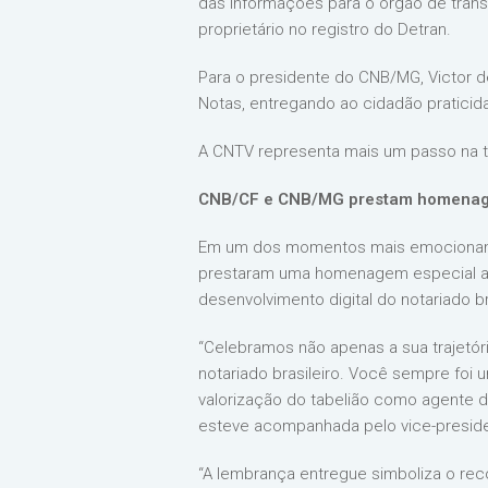
das informações para o órgão de trâns
proprietário no registro do Detran.
Para o presidente do CNB/MG, Victor d
Notas, entregando ao cidadão praticida
A CNTV representa mais um passo na tr
CNB/CF e CNB/MG prestam homenag
Em um dos momentos mais emocionantes
prestaram uma homenagem especial a M
desenvolvimento digital do notariado br
“Celebramos não apenas a sua trajetóri
notariado brasileiro. Você sempre foi 
valorização do tabelião como agente da
esteve acompanhada pelo vice-preside
“A lembrança entregue simboliza o reco