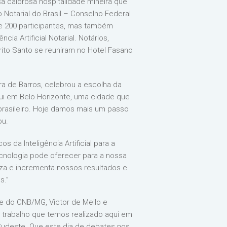
a calorosa hospitalidade mineira que
 Notarial do Brasil – Conselho Federal
e 200 participantes, mas também
ia Artificial Notarial. Notários,
rito Santo se reuniram no Hotel Fasano
ra de Barros, celebrou a escolha da
ui em Belo Horizonte, uma cidade que
brasileiro. Hoje damos mais um passo
ou.
 da Inteligência Artificial para a
tecnologia pode oferecer para a nossa
aliza e incrementa nossos resultados e
s.”
e do CNB/MG, Victor de Mello e
 trabalho que temos realizado aqui em
 Sudeste. Que este dia de debates nos