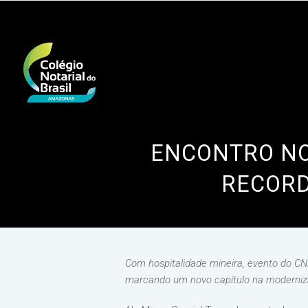
ENCONTRO NO
RECORD
Com hospitalidade mineira, evento do CNB
marcando um novo capítulo na moderniz