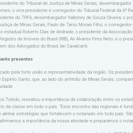
esidente do Tribunal de Justiça de Minas Gerais, desembargador C
es; o vice-presidente e corregedor do Tribunal Federal da 6ª R
dente do TRF6, desembargador Vallisney de Souza Oliveira; o pro
stiça de Minas Gerais, Paulo de Tarso Morais Filho; o corregedor-g
do estadual Roberto Dias de Andrade; o presidente da Associação
gistro de Imóveis do Brasil (RIB), Ari Álvares Pires Neto; e o pre
em dos Advogados do Brasil, Ian Cavalcanti.
 Santo presentes
cado pela forte união e representatividade da região. Os presiden
e Espírito Santo, que, ao lado do anfitrião de Minas Gerais, compa
vidade.
os Toledo, ressaltou a importância da colaboração entre os esta
ento da classe em todo o país. “Esse encontro das regionais é fu
e alinhar estratégias que fortalecem o notariado em todo país. S
afirmamos a importância da nossa atividade e preparamos o notari