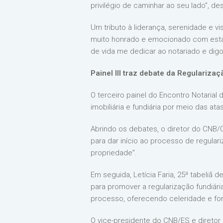
privilégio de caminhar ao seu lado”, de
Um tributo à liderança, serenidade e vi
muito honrado e emocionado com esta 
de vida me dedicar ao notariado e dig
Painel III traz debate da Regularizaç
O terceiro painel do Encontro Notarial
imobiliária e fundiária por meio das atas
Abrindo os debates, o diretor do CNB/C
para dar início ao processo de regular
propriedade”.
Em seguida, Letícia Faria, 25ª tabeliã 
para promover a regularização fundiár
processo, oferecendo celeridade e for
O vice-presidente do CNB/ES e diretor 