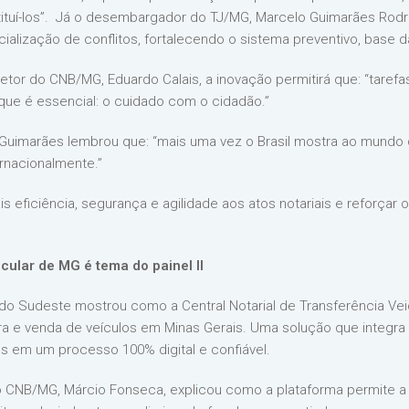
tituí-los”. Já o desembargador do TJ/MG, Marcelo Guimarães Rodr
dicialização de conflitos, fortalecendo o sistema preventivo, base d
etor do CNB/MG, Eduardo Calais, a inovação permitirá que: “tarefa
 que é essencial: o cuidado com o cidadão.”
an Guimarães lembrou que: “mais uma vez o Brasil mostra ao mundo
ernacionalmente.”
is eficiência, segurança e agilidade aos atos notariais e reforç
icular de MG é tema do painel II
do Sudeste mostrou como a Central Notarial de Transferência Veic
 e venda de veículos em Minas Gerais. Uma solução que integra 
s em um processo 100% digital e confiável.
do CNB/MG, Márcio Fonseca, explicou como a plataforma permite a 