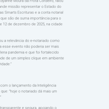
Edyanne Moura da Frota Cordeiro, falou
rande missão representar o Estado do
as Smarts Escrituras e a conta notarial
s que são de suma importância para o
11 e 12 de dezembro de 2025, na cidade
zou a relevância do e-notariado como
a esse evento não poderia ser mais
lena pandemia e que foi fortalecido
dade de um simples clique em ambiente
idade.”
o com o lançamento da Inteligência
ou que: “hoje o notariado dá mais um
”
 transparente e segura, apoiando o