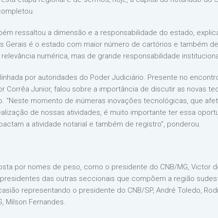
 completou.
bém ressaltou a dimensão e a responsabilidade do estado, expli
nas Gerais é o estado com maior número de cartórios e também de 
levância numérica, mas de grande responsabilidade institucional”
inhada por autoridades do Poder Judiciário. Presente no encontro
 Corrêa Junior, falou sobre a importância de discutir as novas t
stro. “Neste momento de inúmeras inovações tecnológicas, que afe
lização de nossas atividades, é muito importante ter essa oportuni
ctam a atividade notarial e também de registro”, ponderou.
osta por nomes de peso, como o presidente do CNB/MG, Victor de
 os presidentes das outras seccionais que compõem a região sude
ocasião representando o presidente do CNB/SP, André Toledo, Rodr
, Milson Fernandes.