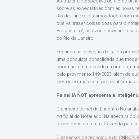
Ao trazer a perspectiva do Rio de Jane
sobre as expectativas com as novas te
Rio de Janeiro, estamos todos com muita
que vai trazer coisas boas para o not
Brasil inteiro”, finalizou convidando p
do Rio de Janeiro.
Focando na evolução digital da profiss
uma conquista consolidada que moderni
oportuno, o e-notariado na prática, u
pelo provimento 149/2023, além de ou
eletrônico, mas sem jamais abrir mão d
Painel IA NOT apresenta a Inteligênci
O primeiro painel do Encontro Notarial
Artificial do Notariado. Na abertura do
passo rumo ao futuro, trazendo para a 
O assessor de tecnologia do CNB/CF, Re