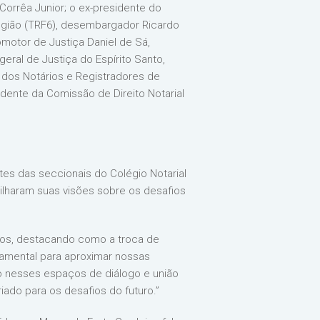
orrêa Junior; o ex-presidente do
egião (TRF6), desembargador Ricardo
motor de Justiça Daniel de Sá,
eral de Justiça do Espírito Santo,
 dos Notários e Registradores de
sidente da Comissão de Direito Notarial
tes das seccionais do Colégio Notarial
rtilharam suas visões sobre os desafios
dos, destacando como a troca de
ndamental para aproximar nossas
ão nesses espaços de diálogo e união
ado para os desafios do futuro.”