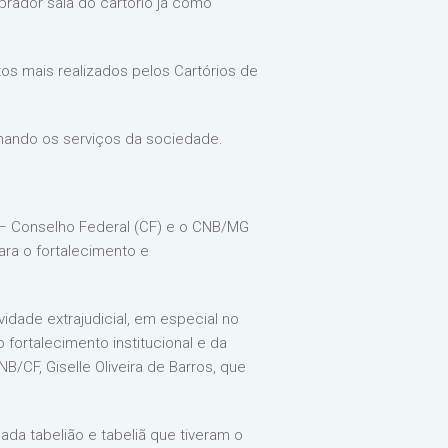
prador saia do cartório já como
os mais realizados pelos Cartórios de
imando os serviços da sociedade.
 – Conselho Federal (CF) e o CNB/MG
ra o fortalecimento e
idade extrajudicial, em especial no
 fortalecimento institucional e da
/CF, Giselle Oliveira de Barros, que
da tabelião e tabeliã que tiveram o