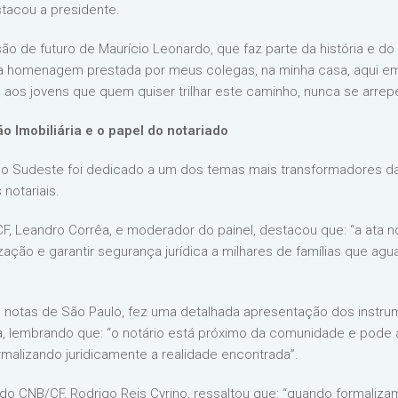
stacou a presidente.
são de futuro de Maurício Leonardo, que faz parte da história e do f
homenagem prestada por meus colegas, na minha casa, aqui em 
o aos jovens que quem quiser trilhar este caminho, nunca se arre
ão Imobiliária e o papel do notariado
 do Sudeste foi dedicado a um dos temas mais transformadores da a
 notariais.
F, Leandro Corrêa, e moderador do painel, destacou que: “a ata n
ização e garantir segurança jurídica a milhares de famílias que 
de notas de São Paulo, fez uma detalhada apresentação dos instrume
ia, lembrando que: “o notário está próximo da comunidade e pode
malizando juridicamente a realidade encontrada”.
do CNB/CF, Rodrigo Reis Cyrino, ressaltou que: “quando formaliza