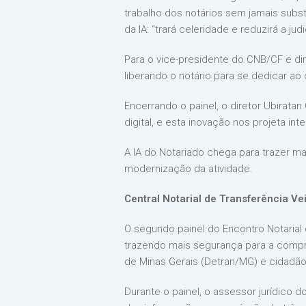
trabalho dos notários sem jamais subs
da IA: “trará celeridade e reduzirá a ju
Para o vice-presidente do CNB/CF e dir
liberando o notário para se dedicar ao
Encerrando o painel, o diretor Ubirat
digital, e esta inovação nos projeta int
A IA do Notariado chega para trazer ma
modernização da atividade.
Central Notarial de Transferência Ve
O segundo painel do Encontro Notarial 
trazendo mais segurança para a compra
de Minas Gerais (Detran/MG) e cidadão
Durante o painel, o assessor jurídico 