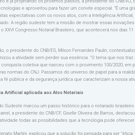
iro e já projetando os próximos passos, a presidente do CNB/RJ, 
cnologias e aproveitou para fazer um convite especial. “É uma g
s expectativas com os novos atos, com a Inteligência Artificial, 
ariado. A região sudeste tem a missão de mostrar essas inovaçõe
ara o XXVI Congresso Notarial Brasileiro, que acontecerá nos dias 
ão, o presidente do CNB/ES, Milson Fernandes Paulin, contextuali
zou a atividade sem perder sua essência. “O tema que nos traz 
ma conquista coletiva que nasceu com o provimento 100/2020, em p
tras normas do CNJ. Passamos do universo de papel para a reali
a fé pública e da segurança jurídica que caracterizam a nossa ativ
a Artificial aplicada aos Atos Notariais
 do Sudeste marcou um passo histórico para o notariado brasileir
 painel, a presidente do CNB/CF, Giselle Oliveira de Barros, destac
atividade todas as possibilidades que a tecnologia pode oferecer.
nato Martini, explicou que a solução foi pensada para ser “ética,