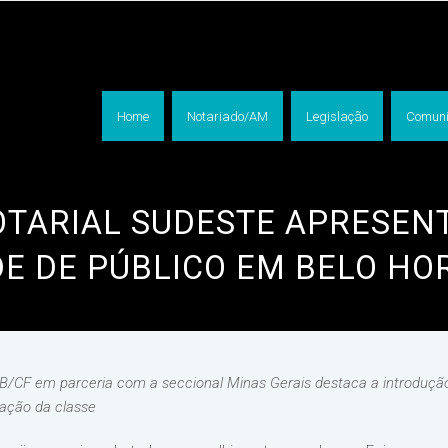
Home
Notariado/AM
Legislação
Comuni
TARIAL SUDESTE APRESENT
E DE PÚBLICO EM BELO HO
/CF em parceria com a seccional Minas Gerais destaca a introdução da 
ação da classe