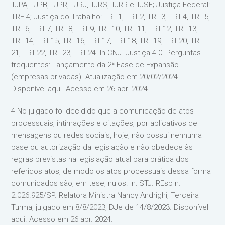
TJPA, TJPB, TJPR, TJRJ, TJRS, TJRR e TJSE; Justiça Federal:
TRF-4; Justiça do Trabalho: TRT-1, TRT-2, TRT-3, TRT-4, TRT-5,
TRT-6, TRT-7, TRT-8, TRT-9, TRT-10, TRT-11, TRT-12, TRT-13,
TRT-14, TRT-15, TRT-16, TRT-17, TRT-18, TRT-19, TRT-20, TRT-
21, TRT-22, TRT-23, TRT-24. In CNJ. Justiça 4.0. Perguntas
frequentes: Lançamento da 2ª Fase de Expansão
(empresas privadas). Atualização em 20/02/2024.
Disponível aqui. Acesso em 26 abr. 2024.
4 No julgado foi decidido que a comunicação de atos
processuais, intimações e citações, por aplicativos de
mensagens ou redes sociais, hoje, não possui nenhuma
base ou autorização da legislação e não obedece às
regras previstas na legislação atual para prática dos
referidos atos, de modo os atos processuais dessa forma
comunicados são, em tese, nulos. In: STJ. REsp n.
2.026.925/SP. Relatora Ministra Nancy Andrighi, Terceira
Turma, julgado em 8/8/2023, DJe de 14/8/2023. Disponível
aqui. Acesso em 26 abr. 2024.