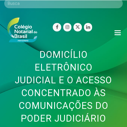
facebook
instagram
twitter
linkedin
O
Mo
M
DOMICÍLIO
ELETRÔNICO
JUDICIAL E O ACESSO
CONCENTRADO ÀS
COMUNICAÇÕES DO
PODER JUDICIÁRIO