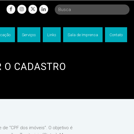
facebook
instagram
twitter
linkedin
cação
Serviços
Links
Sala de Imprensa
Contato
R O CADASTRO
e de “CPF dos imóveis”. O objetivo é