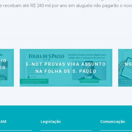
e recebam até R$ 240 mil por ano em aluguéis não pagarão o novo
IO
E-NOT PROVAS VIRA ASSUNTO
NO
OR
NA FOLHA DE S. PAULO
o/AM
Legislação
Comunicação