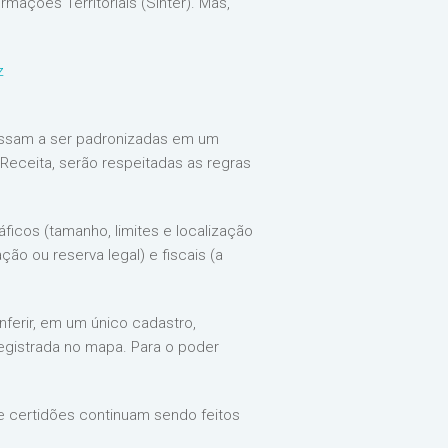
mações Territoriais (Sinter). Mas,
z
assam a ser padronizadas em um
 Receita, serão respeitadas as regras
áficos (tamanho, limites e localização
ão ou reserva legal) e fiscais (a
nferir, em um único cadastro,
registrada no mapa. Para o poder
 e certidões continuam sendo feitos