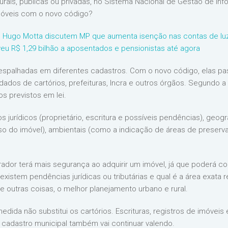
rais, públicas ou privadas, no Sistema Nacional de Gestão de Infor
imóveis com o novo código?
e Hugo Motta discutem MP que aumenta isenção nas contas de lu
eu R$ 1,29 bilhão a aposentados e pensionistas até agora
espalhadas em diferentes cadastros. Com o novo código, elas p
dados de cartórios, prefeituras, Incra e outros órgãos. Segundo a
s previstos em lei.
 jurídicos (proprietário, escritura e possíveis pendências), geogr
o do imóvel), ambientais (como a indicação de áreas de preservaç
rador terá mais segurança ao adquirir um imóvel, já que poderá co
istem pendências jurídicas ou tributárias e qual é a área exata 
tre outras coisas, o melhor planejamento urbano e rural.
edida não substitui os cartórios. Escrituras, registros de imóveis
no cadastro municipal também vai continuar valendo.