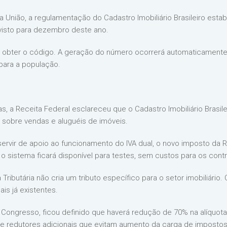
da União, a regulamentação do Cadastro Imobiliário Brasileiro est
evisto para dezembro deste ano.
 obter o código. A geração do número ocorrerá automaticamente, 
para a população.
s, a Receita Federal esclareceu que o Cadastro Imobiliário Brasil
 sobre vendas e aluguéis de imóveis.
 servir de apoio ao funcionamento do IVA dual, o novo imposto da 
 o sistema ficará disponível para testes, sem custos para os contr
ributária não cria um tributo específico para o setor imobiliário
is já existentes.
 Congresso, ficou definido que haverá redução de 70% na alíquota
 redutores adicionais que evitam aumento da carga de impostos n