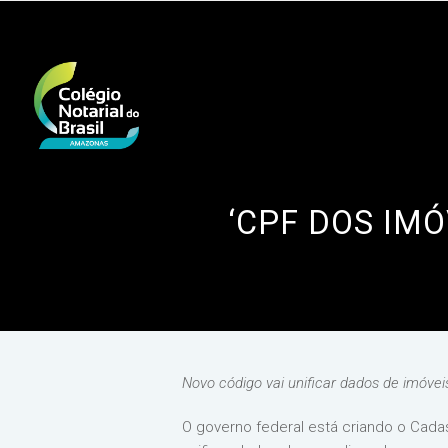
‘CPF DOS IM
Novo código vai unificar dados de imóve
O governo federal está criando o Cadas