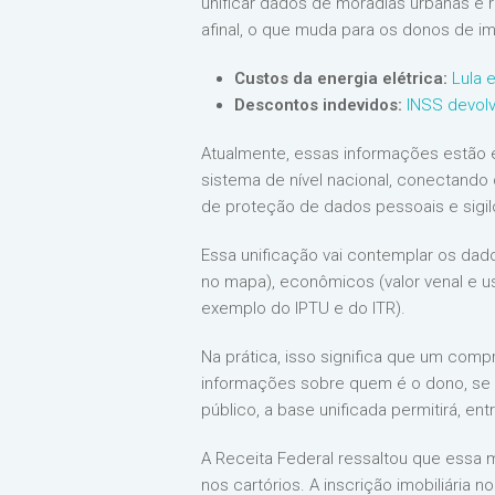
unificar dados de moradias urbanas e ru
afinal, o que muda para os donos de 
Custos da energia elétrica:
Lula 
Descontos indevidos:
INSS devolv
Atualmente, essas informações estão 
sistema de nível nacional, conectando 
de proteção de dados pessoais e sigilo
Essa unificação vai contemplar os dados
no mapa), econômicos (valor venal e us
exemplo do IPTU e do ITR).
Na prática, isso significa que um comp
informações sobre quem é o dono, se ex
público, a base unificada permitirá, en
A Receita Federal ressaltou que essa m
nos cartórios. A inscrição imobiliária 