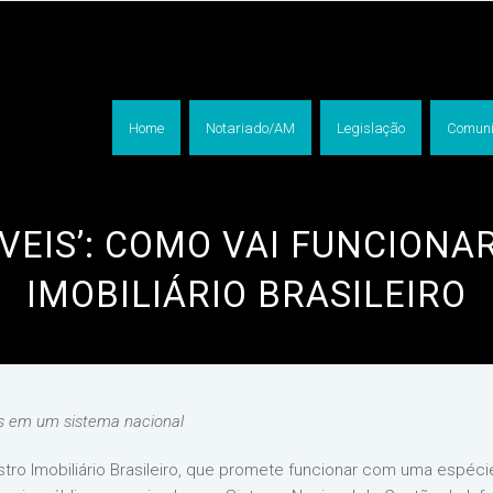
Home
Notariado/AM
Legislação
Comuni
ÓVEIS’: COMO VAI FUNCIONA
IMOBILIÁRIO BRASILEIRO
is em um sistema nacional
tro Imobiliário Brasileiro, que promete funcionar com uma espéci