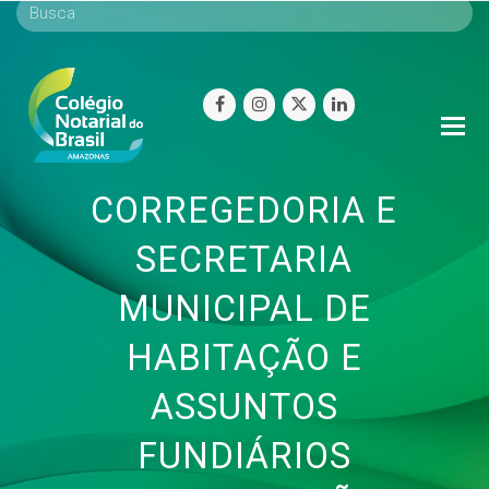
facebook
instagram
twitter
linkedin
O
Mo
M
CORREGEDORIA E
SECRETARIA
MUNICIPAL DE
HABITAÇÃO E
ASSUNTOS
FUNDIÁRIOS