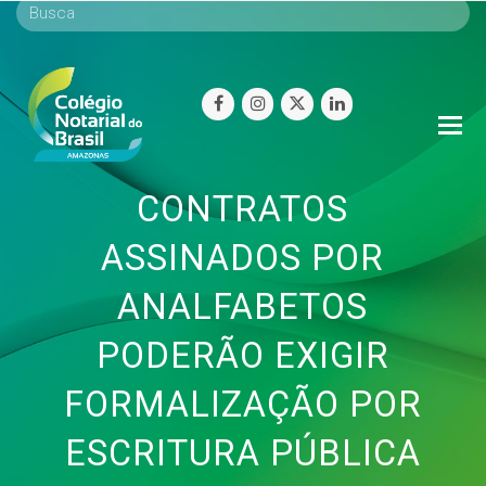
facebook
instagram
twitter
linkedin
O
Mo
M
CONTRATOS
ASSINADOS POR
ANALFABETOS
PODERÃO EXIGIR
FORMALIZAÇÃO POR
ESCRITURA PÚBLICA