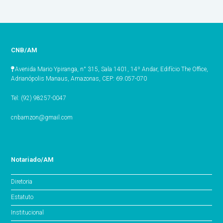
CNB/AM
Avenida Mario Ypiranga, n° 315, Sala 1401, 14º Andar, Edifício The Office,
Adrianópolis Manaus, Amazonas, CEP: 69.057-070
Tel: (92) 98257-0047
cnbamzon@gmail.com
Notariado/AM
Diretoria
Estatuto
Institucional