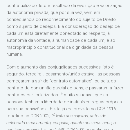
contratualizado. Isto é resultado da evolução e valorização
da autonomia privada, que por sua vez, vem em
consequência do reconhecimento do sujeito de Direito
como sujeito de desejos. E a consideração do desejo de
cada um está diretamente conectado ao respeito, à
autonomia da vontade, à humanidade de cada um, e ao
macroprincípio constitucional da dignidade da pessoa
humana.
Com o aumento das conjugalidades sucessivas, isto é,
segundo, terceiro… casamento/união estável, as pessoas
começaram a sair do “contrato automático”, ou seja, do
contrato de comunhão parcial de bens, e passaram a fazer
contratos particularizados. É muito saudável que as
pessoas tenham a liberdade de instituírem regras próprias
para sua convivência. E isto já era previsto no CCB-1916,
repetido no CCB-2002,
“É licito aos sujeitos, antes de
celebrado o casamento, estipular, quanto aos seus bens, o
que lhes aprouver
(artigo 1.639-CCB 202). E continua na