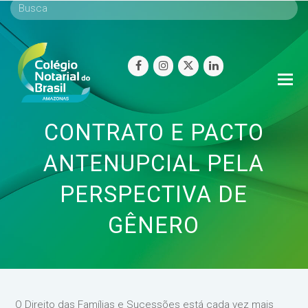
facebook
instagram
twitter
linkedin
O
Mo
M
CONTRATO E PACTO
ANTENUPCIAL PELA
PERSPECTIVA DE
GÊNERO
O Direito das Famílias e Sucessões está cada vez mais