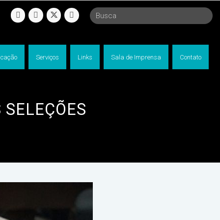
facebook
instagram
twitter
linkedin
cação
Serviços
Links
Sala de Imprensa
Contato
S SELEÇÕES