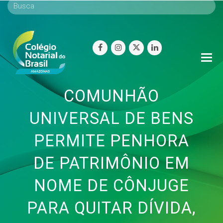
facebook
instagram
twitter
linkedin
O
Mo
M
COMUNHÃO
UNIVERSAL DE BENS
PERMITE PENHORA
DE PATRIMÔNIO EM
NOME DE CÔNJUGE
PARA QUITAR DÍVIDA,