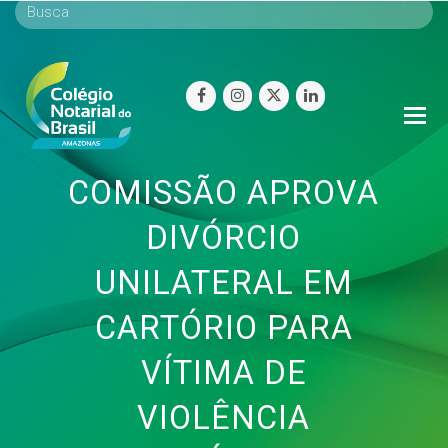
facebook
instagram
twitter
linkedin
O
Mo
M
COMISSÃO APROVA
DIVÓRCIO
UNILATERAL EM
CARTÓRIO PARA
VÍTIMA DE
VIOLÊNCIA