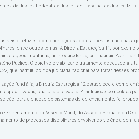
os da Justiça Federal, da Justiça do Trabalho, da Justiça Militar, 
s seis diretrizes, com orientações sobre ações institucionais, ges
res, entre outros temas. A Diretriz Estratégica 11, por exemplo,
inistrações Tributárias, as Procuradorias, os Tribunais Administ
stério Público. O objetivo é viabilizar o tratamento adequado à alta 
, que instituiu política judiciária nacional para tratar desses pr
rização fundiária, a Diretriz Estratégica 12 estabelece o compro
des especializadas, públicas e privadas. A instituição de núcleos 
sdição, para a criação de sistemas de gerenciamento, foi proposta
o e Enfrentamento do Assédio Moral, do Assédio Sexual e da Discr
hamento de processos disciplinares envolvendo violência contra a 