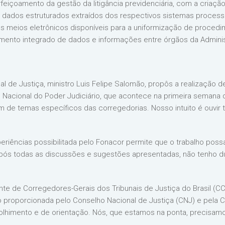
perfeiçoamento da gestão da litigância previdenciária, com a cria
e dados estruturados extraídos dos respectivos sistemas proces
dos meios eletrônicos disponíveis para a uniformização de proced
hamento integrado de dados e informações entre órgãos da Adminis
 de Justiça, ministro Luis Felipe Salomão, propôs a realização d
o Nacional do Poder Judiciário, que acontece na primeira semana
de temas específicos das corregedorias. Nosso intuito é ouvir 
periências possibilitada pelo Fonacor permite que o trabalho poss
pós todas as discussões e sugestões apresentadas, não tenho 
te de Corregedores-Gerais dos Tribunais de Justiça do Brasil (
 proporcionada pelo Conselho Nacional de Justiça (CNJ) e pela Co
colhimento e de orientação. Nós, que estamos na ponta, precisamo