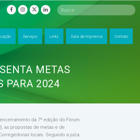
facebook
instagram
twitter
linkedin
cação
Serviços
Links
Sala de Imprensa
Contato
ESENTA METAS
S PARA 2024
o encerramento da 7ª edição do Fórum
/8), as propostas de metas e de
 Corregedorias locais. Segundo a juíza