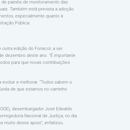
ção de painéis de monitoramento das
suais. Também está prevista a adoção
imentos, especialmente quanto à
tração Pública.
e outra edição do Fonacor, a ser
 de dezembro deste ano. “É importante
todos para que novas contribuições
a evoluir e melhorar. “Todos sabem o
dúvida de que estamos no caminho
CCOGE), desembargador José Edivaldo
rregedoria Nacional de Justiça, no dia
s muito desse apoio”, enfatizou.