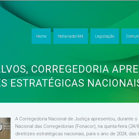
Home
Notariado/AM
Legislação
Comuni
LVOS, CORREGEDORIA APR
ES ESTRATÉGICAS NACIONAI
A Corregedoria Nacional de Justiça apresentou, durante 
Nacional das Corregedorias (Fonacor), na quinta-feira (24
diretrizes estratégicas nacionais, para o ano de 2024, das