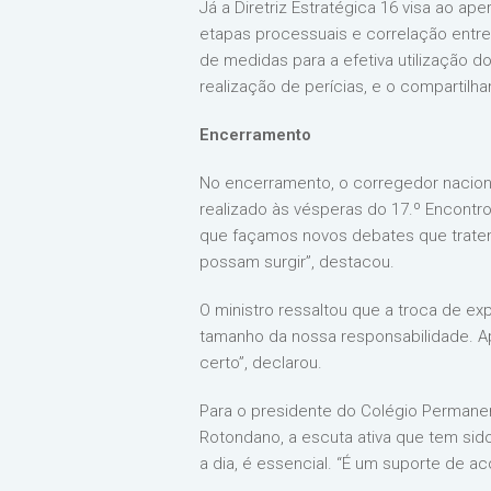
Já a Diretriz Estratégica 16 visa ao a
etapas processuais e correlação entr
de medidas para a efetiva utilização 
realização de perícias, e o compartil
Encerramento
No encerramento, o corregedor nacional
realizado às vésperas do 17.º Encontr
que façamos novos debates que tratem 
possam surgir”, destacou.
O ministro ressaltou que a troca de ex
tamanho da nossa responsabilidade. A
certo”, declarou.
Para o presidente do Colégio Permanen
Rotondano, a escuta ativa que tem sido
a dia, é essencial. “É um suporte de a