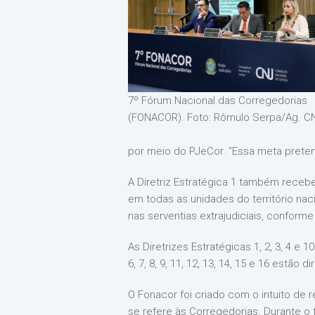
7º Fórum Nacional das Corregedorias
(FONACOR). Foto: Rômulo Serpa/Ag. C
por meio do PJeCor. “Essa meta pretend
A Diretriz Estratégica 1 também receb
em todas as unidades do território naci
nas serventias extrajudiciais, conform
As Diretrizes Estratégicas 1, 2, 3, 4 e
6, 7, 8, 9, 11, 12, 13, 14, 15 e 16 est
O Fonacor foi criado com o intuito de 
se refere às Corregedorias. Durante o