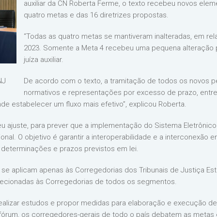
auxiliar da CN Roberta Ferme, o texto recebeu novos elem
quatro metas e das 16 diretrizes propostas.
“Todas as quatro metas se mantiveram inalteradas, em rel
2023. Somente a Meta 4 recebeu uma pequena alteração par
juíza auxiliar.
NJ
De acordo com o texto, a tramitação de todos os novos p
normativos e representações por excesso de prazo, entre 
e estabelecer um fluxo mais efetivo”, explicou Roberta.
eu ajuste, para prever que a implementação do Sistema Eletrônico
onal. O objetivo é garantir a interoperabilidade e a interconexão e
e determinações e prazos previstos em lei.
 10 se aplicam apenas às Corregedorias dos Tribunais de Justiça Esta
ão direcionadas às Corregedorias de todos os segmentos.
realizar estudos e propor medidas para elaboração e execução de i
 fórum, os corregedores-gerais de todo o país debatem as metas e