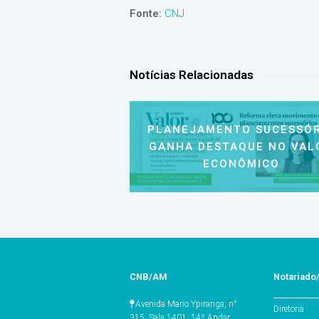
Fonte:
CNJ
Notícias Relacionadas
PLANEJAMENTO SUCESSÓR
GANHA DESTAQUE NO VAL
ECONÔMICO
CNB/AM
Notariad
Avenida Mario Ypiranga, n°
Diretoria
315, Sala 1401, 14º Andar,