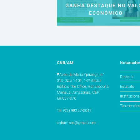
GANHA DESTAQUE NO VAL
ECONÔMICO
CNB/AM
Notariad
Avenida Mario Ypiranga, n°
Diretoria
315, Sala 1401, 14º Andar,
Estatuto
Edifício The Office, Adrianópolis
Manaus, Amazonas, CEP:
Instituciona
69.057-070
Tabelionat
Tel: (92) 98257-0047
cnbamzon@gmail.com