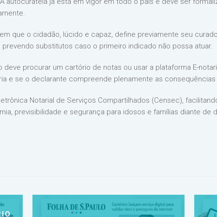
 autocuratela já está em vigor em todo o país e deve ser formali
ramente.
 em que o cidadão, lúcido e capaz, define previamente seu curador
 prevendo substitutos caso o primeiro indicado não possa atuar.
do deve procurar um cartório de notas ou usar a plataforma E-nota
ntária e se o declarante compreende plenamente as consequências 
letrônica Notarial de Serviços Compartilhados (Censec), facilita
ia, previsibilidade e segurança para idosos e famílias diante de
IO