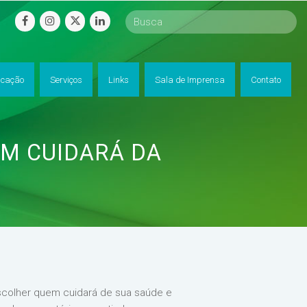
facebook
instagram
twitter
linkedin
cação
Serviços
Links
Sala de Imprensa
Contato
EM CUIDARÁ DA
scolher quem cuidará de sua saúde e