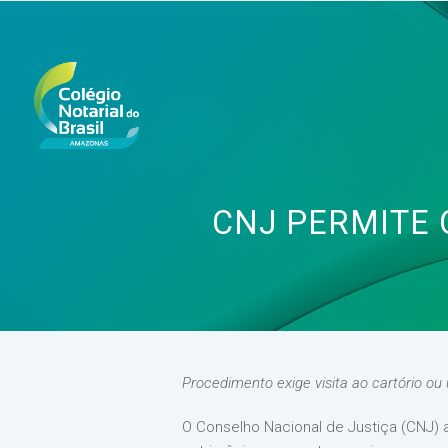
CNJ PERMITE 
Procedimento exige visita ao cartório ou 
O Conselho Nacional de Justiça (CNJ)