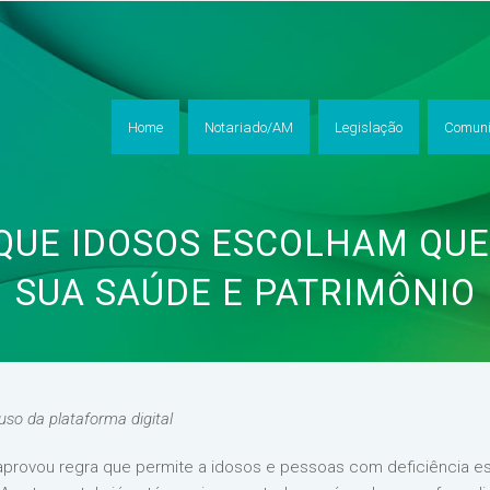
Home
Notariado/AM
Legislação
Comuni
QUE IDOSOS ESCOLHAM QU
SUA SAÚDE E PATRIMÔNIO
uso da plataforma digital
 aprovou regra que permite a idosos e pessoas com deficiência e