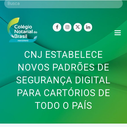
facebook
instagram
twitter
linkedin
O
Mo
M
CNJ ESTABELECE
NOVOS PADRÕES DE
SEGURANÇA DIGITAL
PARA CARTÓRIOS DE
TODO O PAÍS