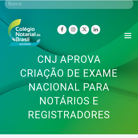
facebook
instagram
twitter
linkedin
O
Mo
M
CNJ APROVA
CRIAÇÃO DE EXAME
NACIONAL PARA
NOTÁRIOS E
REGISTRADORES