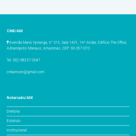
CNB/AM
Avenida Mario Ypiranga, n° 315, Sala 1401, 14º Andar, Edifício The Office,
Adrianópolis Manaus, Amazonas, CEP: 69.057-070
Tel: (92) 98257-0047
cnbamzon@gmail.com
Notariado/AM
Diretoria
Estatuto
Institucional