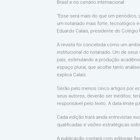
Brasil e no cenário internacional.
“Esse será mais do que um periódico, 
um notariado mais forte, tecnológico e 
Eduardo Calais, presidente do Colégio 
A revista foi concebida como um ambien
institucional do notariado. Um de seus
país, estimulando a produção acadêmica
espaço plural, que acolhe tanto análise
explica Calais.
Serão pelo menos cinco artigos por edi
seus autores, deverão ser inéditos, te
responsável pelo texto. A data limite pa
Cada edição trará ainda entrevistas ex
qualificadas e visões estratégicas sob
A publicação contará com editorias fix