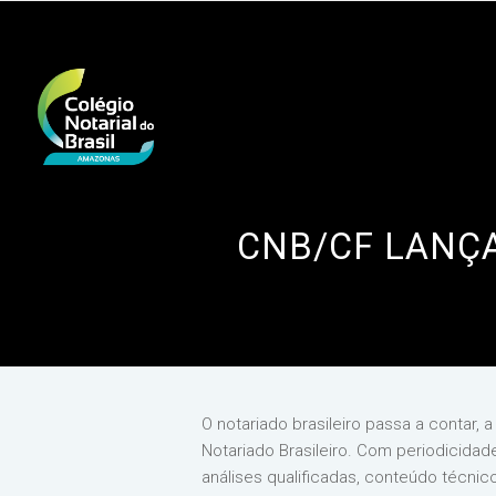
CNB/CF LANÇA
O notariado brasileiro passa a contar, 
Notariado Brasileiro. Com periodicidad
análises qualificadas, conteúdo técnic