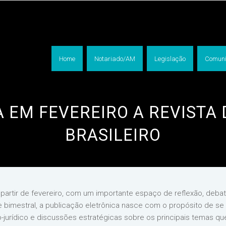
Home
Notariado/AM
Legislação
Comuni
 EM FEVEREIRO A REVISTA
BRASILEIRO
a partir de fevereiro, com um importante espaço de reflexão, debat
e bimestral, a publicação eletrônica nasce com o propósito de se
o-jurídico e discussões estratégicas sobre os principais temas qu