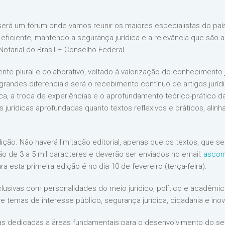
será um fórum onde vamos reunir os maiores especialistas do paí
eficiente, mantendo a segurança jurídica e a relevância que são as
Notarial do Brasil – Conselho Federal.
te plural e colaborativo, voltado à valorização do conhecimento j
 grandes diferenciais será o recebimento contínuo de artigos jurí
, a troca de experiências e o aprofundamento teórico-prático da 
s jurídicas aprofundadas quanto textos reflexivos e práticos, alinha
ção. Não haverá limitação editorial, apenas que os textos, que s
rão de 3 a 5 mil caracteres e deverão ser enviados no email:
ascom
ra esta primeira edição é no dia 10 de fevereiro (terça-feira).
clusivas com personalidades do meio jurídico, político e acadêmic
re temas de interesse público, segurança jurídica, cidadania e ino
as dedicadas a áreas fundamentais para o desenvolvimento do seto