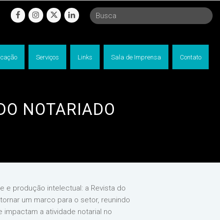
facebook
instagram
twitter
linkedin
cação
Serviços
Links
Sala de Imprensa
Contato
 DO NOTARIADO
e e produção intelectual: a Revista do
 tornar um marco para o setor, reunindo
e impactam a atividade notarial no