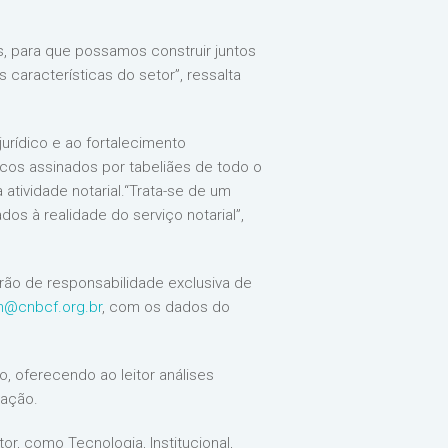
s, para que possamos construir juntos
 características do setor”, ressalta
urídico e ao fortalecimento
dicos assinados por tabeliães de todo o
atividade notarial.“Trata-se de um
dos à realidade do serviço notarial”,
erão de responsabilidade exclusiva de
@cnbcf.org.br
, com os dados do
o, oferecendo ao leitor análises
vação.
r, como Tecnologia, Institucional,