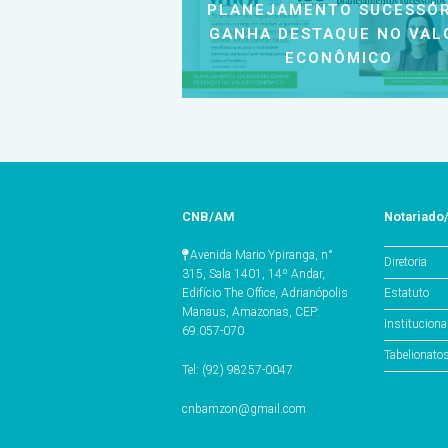
PLANEJAMENTO SUCESSÓR
GANHA DESTAQUE NO VAL
ECONÔMICO
CNB/AM
Notariad
Avenida Mario Ypiranga, n°
Diretoria
315, Sala 1401, 14º Andar,
Estatuto
Edifício The Office, Adrianópolis
Manaus, Amazonas, CEP:
Instituciona
69.057-070
Tabelionat
Tel: (92) 98257-0047
cnbamzon@gmail.com