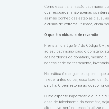
Como essa transmissão patrimonial oco
que resguardem não apenas os interess
as mais conhecidas estão as cláusulas 
cláusula de extrema utilidade, ainda p
O que é a cláusula de reversão
Prevista no artigo 547 do Código Civi
ao seu patrimônio caso o donatário, a
aos herdeiros do donatário, mesmo que
necessidade de testamento, inventário, 
Na prática é o seguinte: suponha que u
falecer antes do pai, essa fazenda nã
partilha. O bem retorna ao doador orig
Outro aspecto importante é que a cláu
caso de falecimento do donatário, seja
alternativo, será necessário utilizar o