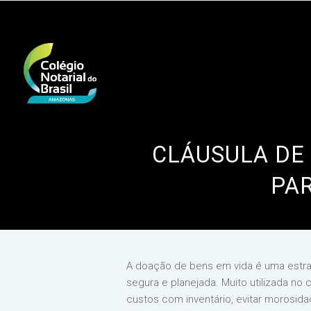
CLÁUSULA DE
PA
A doação de bens em vida é uma estrat
segura e planejada. Muito utilizada no
custos com inventário, evitar morosidad