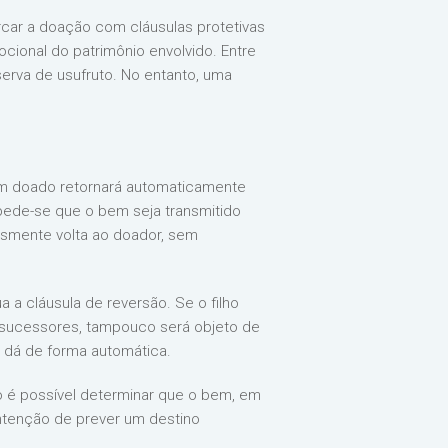
rcar a doação com cláusulas protetivas
ional do patrimônio envolvido. Entre
serva de usufruto. No entanto, uma
bem doado retornará automaticamente
mpede-se que o bem seja transmitido
esmente volta ao doador, sem
 a cláusula de reversão. Se o filho
s sucessores, tampouco será objeto de
e dá de forma automática.
ão é possível determinar que o bem, em
intenção de prever um destino