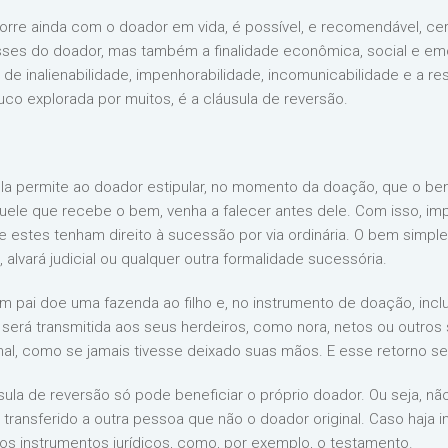
rre ainda com o doador em vida, é possível, e recomendável, ce
es do doador, mas também a finalidade econômica, social e emoc
de inalienabilidade, impenhorabilidade, incomunicabilidade e a re
ouco explorada por muitos, é a cláusula de reversão.
l, ela permite ao doador estipular, no momento da doação, que o 
quele que recebe o bem, venha a falecer antes dele. Com isso, i
 estes tenham direito à sucessão por via ordinária. O bem simpl
alvará judicial ou qualquer outra formalidade sucessória.
m pai doe uma fazenda ao filho e, no instrumento de doação, inclua
o será transmitida aos seus herdeiros, como nora, netos ou outro
inal, como se jamais tivesse deixado suas mãos. E esse retorno s
sula de reversão só pode beneficiar o próprio doador. Ou seja, n
 transferido a outra pessoa que não o doador original. Caso haja 
utros instrumentos jurídicos, como, por exemplo, o testamento.