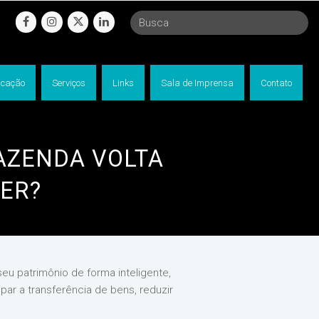
facebook
instagram
twitter
linkedin
cação
Serviços
Links
Sala de Imprensa
Contato
AZENDA VOLTA
ER?
u patrimônio de forma inteligente,
par a transferência de bens, reduzir