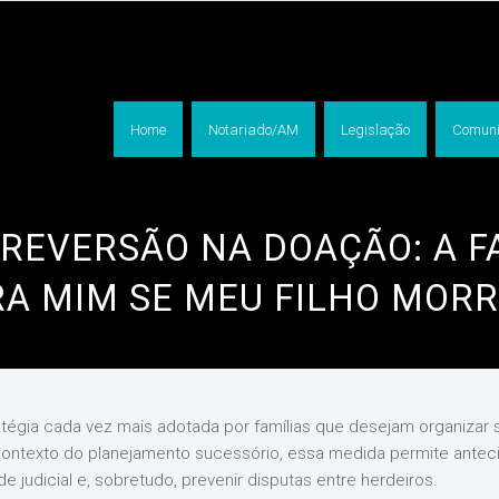
Home
Notariado/AM
Legislação
Comuni
 REVERSÃO NA DOAÇÃO: A F
RA MIM SE MEU FILHO MORR
égia cada vez mais adotada por famílias que desejam organizar se
 contexto do planejamento sucessório, essa medida permite anteci
e judicial e, sobretudo, prevenir disputas entre herdeiros.