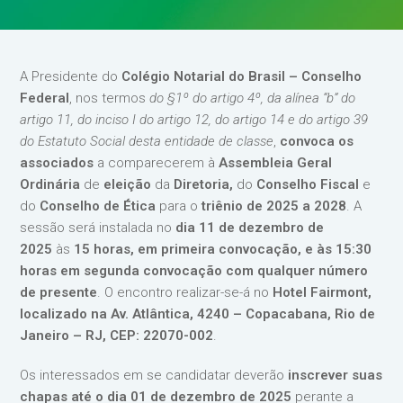
A Presidente do
Colégio Notarial do Brasil – Conselho
Federal
, nos termos
do §1º do artigo
4º, da alínea “b” do
artigo 11, do inciso I do artigo 12, do artigo 14 e do artigo 39
do Estatuto Social desta entidade de classe
,
convoca os
associados
a comparecerem à
Assembleia Geral
Ordinária
de
eleição
da
Diretoria,
do
Conselho Fiscal
e
do
Conselho de Ética
para o
triênio de 2025 a 2028
. A
sessão será instalada no
dia 11 de dezembro de
2025
às
15 horas, em primeira convocação, e às 15:30
horas em segunda convocação com qualquer número
de presente
. O encontro realizar-se-á no
Hotel Fairmont,
localizado na Av. Atlântica, 4240 – Copacabana, Rio de
Janeiro – RJ, CEP: 22070-002
.
Os interessados em se candidatar deverão
inscrever suas
chapas até o dia 01 de dezembro de 2025
perante a