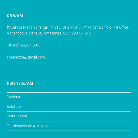
CNB/AM
Avenida Mario Ypiranga, n° 315, Sala 1401, 14º Andar, Edifício The Office,
Adrianópolis Manaus, Amazonas, CEP: 69.057-070
Tel: (92) 98257-0047
cnbamzon@gmail.com
Notariado/AM
Diretoria
Estatuto
Institucional
Tabelionatos do Amazonas