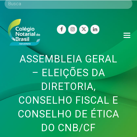
facebook
instagram
twitter
linkedin
O
Mo
M
ASSEMBLEIA GERAL
– ELEIÇÕES DA
DIRETORIA,
CONSELHO FISCAL E
CONSELHO DE ÉTICA
DO CNB/CF