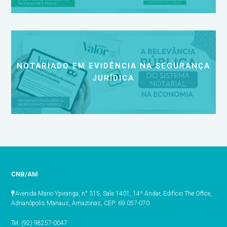
NOTARIADO EM EVIDÊNCIA NA SEGURANÇA
JURÍDICA
CNB/AM
Avenida Mario Ypiranga, n° 315, Sala 1401, 14º Andar, Edifício The Office,
Adrianópolis Manaus, Amazonas, CEP: 69.057-070
Tel: (92) 98257-0047