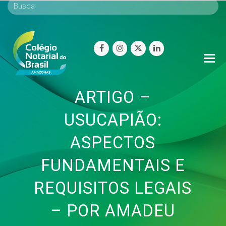
facebook
instagram
twitter
linkedin
O
Mo
M
ARTIGO –
USUCAPIÃO:
ASPECTOS
FUNDAMENTAIS E
REQUISITOS LEGAIS
– POR AMADEU