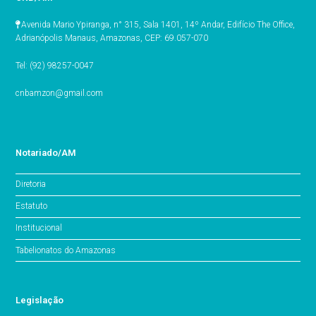
Avenida Mario Ypiranga, n° 315, Sala 1401, 14º Andar, Edifício The Office,
Adrianópolis Manaus, Amazonas, CEP: 69.057-070
Tel: (92) 98257-0047
cnbamzon@gmail.com
Notariado/AM
Diretoria
Estatuto
Institucional
Tabelionatos do Amazonas
Legislação