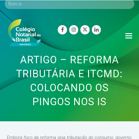
facebook
instagram
twitter
linkedin
O
Mo
M
ARTIGO – REFORMA
TRIBUTÁRIA E ITCMD:
COLOCANDO OS
PINGOS NOS IS
Embora foco da reforma seja tributação do consumo, governo