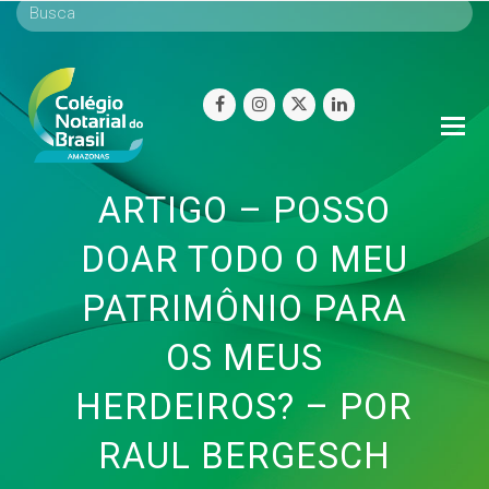
facebook
instagram
twitter
linkedin
O
Mo
M
ARTIGO – POSSO
DOAR TODO O MEU
PATRIMÔNIO PARA
OS MEUS
HERDEIROS? – POR
RAUL BERGESCH