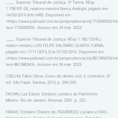
_____. Superior Tribunal de Justiça. 3ª Turma. REsp
1.708.951-SE, relatora ministra Nancy Andrighi, julgado em
14/05/2019 (Info 648). Disponível em:
<https://www.jusbrasil.com.br/jurisprudencia/stj/710000925/int
teor-710000929>. Acesso em 24 mar. 2023.
_____. Superior Tribunal de Justiça. REsp 1.183.133/RJ,
relator ministro LUIS FELIPE SALOMÃO, QUARTA TURMA,
julgado em 17/11/2015, DJe 01/02/2016. Disponível em:
<https://www.jusbrasil.com.br/jurisprudencia/stj/861589259/int
teor-861589342>. Acesso em 24 mar. 2023.
COELHO, Fábio Ulhoa. Curso de direito civil, 3: contratos. 6ª
ed. São Paulo: Saraiva, 2013, p. 244/245.
FACHIN, Luiz Edson. Estatuto Jurídico do Patrimônio
Mínimo. Rio de Janeiro: Renovar, 2001. p. 232.
FARIAS, Cristiano Chaves de, FIGUEIREDO, Luciano e DIAS,