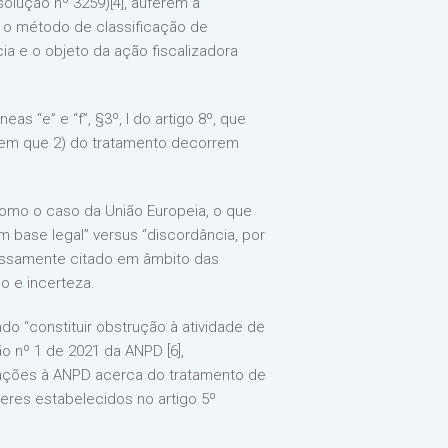
solução nº 3259)[4], auferem a
ar o método de classificação de
ia e o objeto da ação fiscalizadora
s “e” e “f”, §3º, I do artigo 8º, que
 em que 2) do tratamento decorrem
como o caso da União Europeia, o que
base legal” versus “discordância, por
ressamente citado em âmbito das
o e incerteza.
ndo “constituir obstrução à atividade de
o nº 1 de 2021 da ANPD [6],
rmações à ANPD acerca do tratamento de
res estabelecidos no artigo 5º