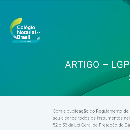
ARTIGO – LG
Com a publicação do Regulamento de D
seu alcance todos os instrumentos nec
52 e 53 da Lei Geral de Proteção de D