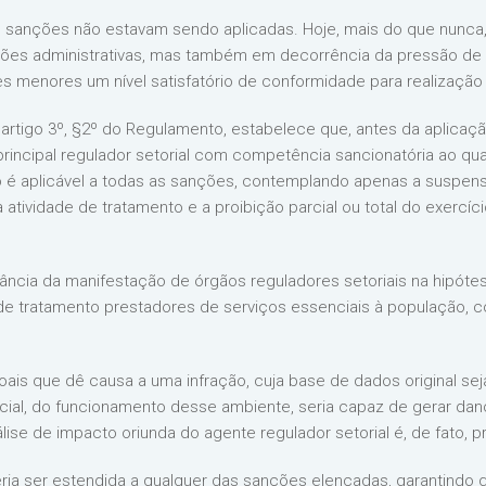
 sanções não estavam sendo aplicadas. Hoje, mais do que nunca
nções administrativas, mas também em decorrência da pressão d
es menores um nível satisfatório de conformidade para realização
 artigo 3º, §2º do Regulamento, estabelece que, antes da aplica
principal regulador setorial com competência sancionatória ao qu
ão é aplicável a todas as sanções, contemplando apenas a suspen
atividade de tratamento e a proibição parcial ou total do exercíci
vância da manifestação de órgãos reguladores setoriais na hipóte
e tratamento prestadores de serviços essenciais à população, 
is que dê causa a uma infração, cuja base de dados original se
ial, do funcionamento desse ambiente, seria capaz de gerar danos
ise de impacto oriunda do agente regulador setorial é, de fato, pr
veria ser estendida a qualquer das sanções elencadas, garantindo