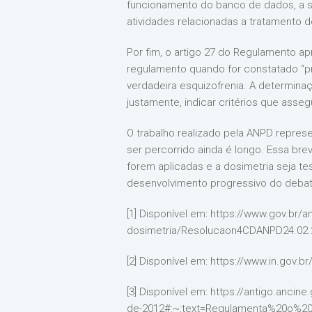
funcionamento do banco de dados, a su
atividades relacionadas a tratamento 
Por fim, o artigo 27 do Regulamento ap
regulamento quando for constatado “pre
verdadeira esquizofrenia. A determinaç
justamente, indicar critérios que asse
O trabalho realizado pela ANPD repre
ser percorrido ainda é longo. Essa br
forem aplicadas e a dosimetria seja te
desenvolvimento progressivo do debat
[1] Disponível em: https://www.gov.br/
dosimetria/Resolucaon4CDANPD24.02.2
[2] Disponível em: https://www.in.gov
[3] Disponível em: https://antigo.anci
de-2012#:~:text=Regulamenta%20o%20