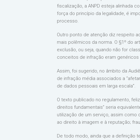
fiscalização, a ANPD esteja alinhada co
força do princípio da legalidade, é im
processo.
Outro ponto de atenção diz respeito ao
mais polêmicos da norma. O §1º do arti
exclusão, ou seja, quando não for clas
conceitos de infração eram genéricos e
Assim, foi sugerido, no âmbito da Audi
de infração média associados a “afetar
de dados pessoais em larga escala”.
O texto publicado no regulamento, feli
direitos fundamentais” seria equivalente
utilização de um serviço, assim como oc
ao direito à imagem e à reputação; fra
De todo modo, ainda que a definição t