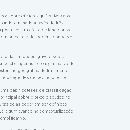
or sobre efeitos significativos aos
to indeterminado através de três
2) possuem um efeito de longo prazo
 em primeira vista, poderia conceder
rata das infrações graves. Neste
ndo abranger número significativo de
 extensão geográfica do tratamento
sobre os agentes de pequeno porte.
a uma das hipóteses de classificação
rincipal sobre o texto discutido no
itas delas poderiam ser definidas
ve algum avanço na contextualização
mplificativo.