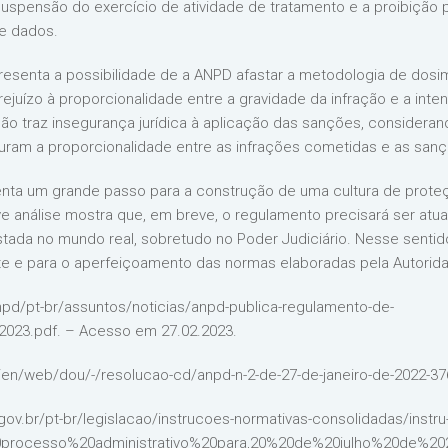
spensão do exercício de atividade de tratamento e a proibição pa
de dados.
resenta a possibilidade de a ANPD afastar a metodologia de dosim
juízo à proporcionalidade entre a gravidade da infração e a inte
ão traz insegurança jurídica à aplicação das sanções, consideran
guram a proporcionalidade entre as infrações cometidas e as sanç
senta um grande passo para a construção de uma cultura de prote
eve análise mostra que, em breve, o regulamento precisará ser at
stada no mundo real, sobretudo no Poder Judiciário. Nesse sentid
e e para o aperfeiçoamento das normas elaboradas pela Autorid
anpd/pt-br/assuntos/noticias/anpd-publica-regulamento-de-
023.pdf. – Acesso em 27.02.2023.
.br/en/web/dou/-/resolucao-cd/anpd-n-2-de-27-de-janeiro-de-2022-
ne.gov.br/pt-br/legislacao/instrucoes-normativas-consolidadas/inst
processo%20administrativo%20para,20%20de%20julho%20de%2020