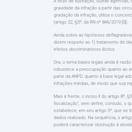
A título de ilustração, outras agências
gravidade da infração a partir das cir
gradação da infração, utiliza o concei
(artigo 22, §3º, da RN nº 846/2019 [5]).
Ainda sobre as hipóteses deflagradoras 
dizem respeito ao 1) tratamento de 
efeitos discriminatórios ilícitos.
Ora, o tema bases legais ainda é razã
robustece a preocupação quanto ao em
parte da ANPD, quanto à base legal ad
infrações médias, de modo que sua rep
Mais à frente, o inciso II do artigo 8º
fiscalização”, sem definir, contudo, o
estabelece, em seu artigo 5º, que se 
dados realizado. Na sequência, o art
poderá caracterizar obstrução à ativida