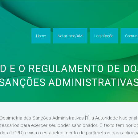
Home
Notariado/AM
Legislação
Comuni
PD E O REGULAMENTO DE DO
SANÇÕES ADMINISTRATIVA
osimetria das Sanções Administrativas [1], a Autoridade Nacion
essários para exercer seu poder sancionador. O texto tem por ob
ados (LGPD) e visa o estabelecimento de parâmetros para aplicaç