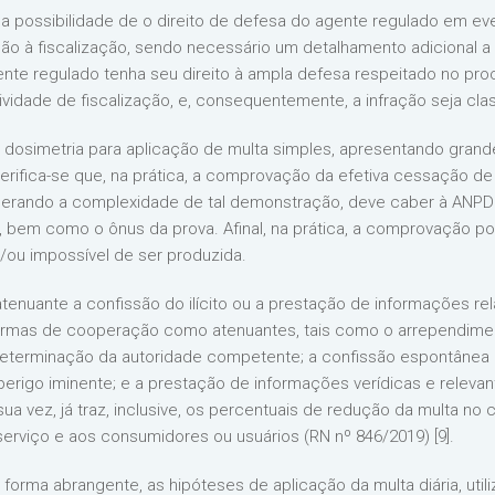
e a possibilidade de o direito de defesa do agente regulado em e
 à fiscalização, sendo necessário um detalhamento adicional a 
agente regulado tenha seu direito à ampla defesa respeitado no pro
vidade de fiscalização, e, consequentemente, a infração seja cl
 a dosimetria para aplicação de multa simples, apresentando gran
verifica-se que, na prática, a comprovação da efetiva cessação d
siderando a complexidade de tal demonstração, deve caber à ANP
bem como o ônus da prova. Afinal, na prática, a comprovação por
/ou impossível de ser produzida.
nuante a confissão do ilícito ou a prestação de informações rela
formas de cooperação como atenuantes, tais como o arrependimen
terminação da autoridade competente; a confissão espontânea da
perigo iminente; e a prestação de informações verídicas e relevan
r sua vez, já traz, inclusive, os percentuais de redução da multa 
serviço e aos consumidores ou usuários (RN nº 846/2019) [9].
e forma abrangente, as hipóteses de aplicação da multa diária, uti