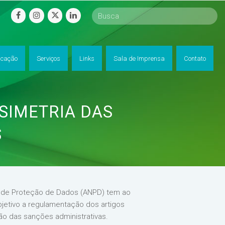
facebook
instagram
twitter
linkedin
cação
Serviços
Links
Sala de Imprensa
Contato
SIMETRIA DAS
S
al de Proteção de Dados (ANPD) tem ao
jetivo a regulamentação dos artigos
ão das sanções administrativas.