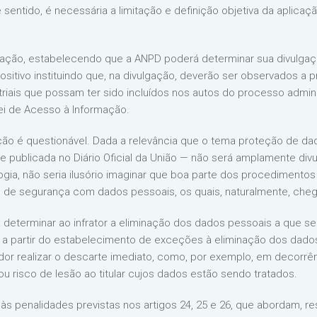
entido, é necessária a limitação e definição objetiva da aplicaç
nfração, estabelecendo que a ANPD poderá determinar sua divulgaçã
tivo instituindo que, na divulgação, deverão ser observados a pri
ais que possam ter sido incluídos nos autos do processo administr
ei de Acesso à Informação.
nção é questionável. Dada a relevância que o tema proteção de da
publicada no Diário Oficial da União — não será amplamente divul
logia, não seria ilusório imaginar que boa parte dos procedimento
 de segurança com dados pessoais, os quais, naturalmente, cheg
 determinar ao infrator a eliminação dos dados pessoais a que se 
 a partir do estabelecimento de exceções à eliminação dos dado
dor realizar o descarte imediato, como, por exemplo, em decorrên
 ou risco de lesão ao titular cujos dados estão sendo tratados.
às penalidades previstas nos artigos 24, 25 e 26, que abordam, r