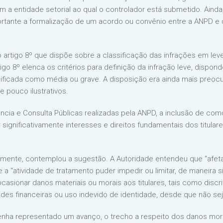
m a entidade setorial ao qual o controlador está submetido. Ainda,
portante a formalização de um acordo ou convênio entre a ANPD e o 
 artigo 8º que dispõe sobre a classificação das infrações em lev
go 8º elenca os critérios para definição da infração leve, dispon
sificada como média ou grave. A disposição era ainda mais preocupa
 pouco ilustrativos.
ência e Consulta Públicas realizadas pela ANPD, a inclusão de co
 significativamente interesses e direitos fundamentais dos titula
zmente, contemplou a sugestão. A Autoridade entendeu que “afetar
 a “atividade de tratamento puder impedir ou limitar, de maneira sig
asionar danos materiais ou morais aos titulares, tais como discrim
udes financeiras ou uso indevido de identidade, desde que não se
enha representado um avanço, o trecho a respeito dos danos mora