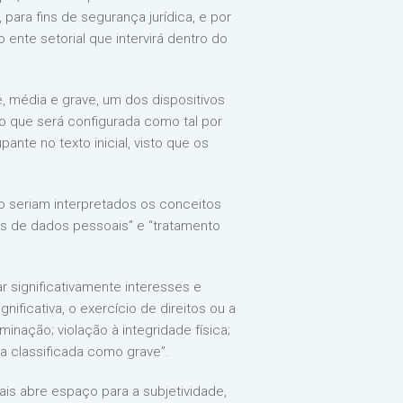
 para fins de segurança jurídica, e por
ente setorial que intervirá dentro do
e, média e grave, um dos dispositivos
do que será configurada como tal por
nte no texto inicial, visto que os
mo seriam interpretados os conceitos
res de dados pessoais” e “tratamento
 significativamente interesses e
nificativa, o exercício de direitos ou a
inação; violação à integridade física;
ja classificada como grave”.
is abre espaço para a subjetividade,