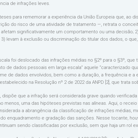
tência de infrações leves.
teses para rememorar a experiência da União Europeia que, ao disp
rição do risco de uma atividade de tratamento —, retrata o concei
os afetam significativamente um comportamento ou uma decisão; 
3) levam à exclusão ou discriminação do titular dos dados, o que,
scala foi deslocado das infrações médias no §2º para o §3º, que t
to de dados pessoais em larga escala” aquele “caracterizado qua
volume de dados envolvidos, bem como a duração, a frequência e a
ido estabelecido na Resolução nº 2 de 2022 da ANPD [2], que trata 
no, dispõe que a infração será considerada grave quando verificad
menos, uma das hipóteses previstas nas alíneas. Aqui, o receio p
nsiderada a abrangência da classificação de infrações médias, mu
 do enquadramento e gradação das sanções. Nesse tocante, hou
tinuam sendo classificadas por exclusão, sem que haja um rol exe