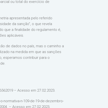
rcial ou total do exercício de
etria apresentada pelo referido
nsidade da sanção”, o que revela
do que a finalidade do regulamento é,
ões aplicáveis.
ção de dados no país, mas o caminho a
ualizado na medida em que as sanções
o, esperamos contribuir para o
ade.
376562019 – Acesso em 27.02.2023.
ru-o-normativa-n-109-de-19-de-dezembro-
04. – Acesso em 27.02.2023.