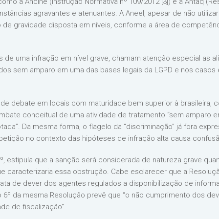
, como a Ancine (Instrução Normativa nº 109/2012 [3]) e a Antaq (Re
cunstâncias agravantes e atenuantes. A Aneel, apesar de não utiliz
to de gravidade disposta em níveis, conforme a área de competênc
de uma infração em nível grave, chamam atenção especial as alínea
dados sem amparo em uma das bases legais da LGPD e nos casos
o de debate em locais com maturidade bem superior à brasileira, 
bate conceitual de uma atividade de tratamento “sem amparo em 
otada”. Da mesma forma, o flagelo da “discriminação” já fora exp
etição no contexto das hipóteses de infração alta causa confusã
, §3º, estipula que a sanção será considerada de natureza grave qua
 que caracterizaria essa obstrução. Cabe esclarecer que a Resoluçã
trata de dever dos agentes regulados a disponibilização de info
igo 6º da mesma Resolução prevê que “o não cumprimento dos deve
de de fiscalização”.