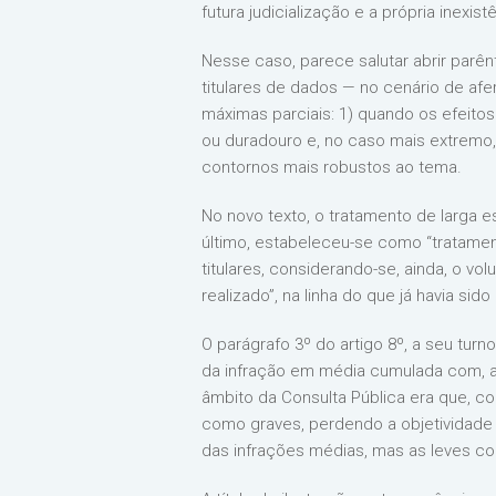
futura judicialização e a própria inexis
Nesse caso, parece salutar abrir parên
titulares de dados — no cenário de afe
máximas parciais: 1) quando os efeit
ou duradouro e, no caso mais extremo, 
contornos mais robustos ao tema.
No novo texto, o tratamento de larga e
último, estabeleceu-se como “tratamen
titulares, considerando-se, ainda, o 
realizado”, na linha do que já havia s
O parágrafo 3º do artigo 8º, a seu tur
da infração em média cumulada com, ao 
âmbito da Consulta Pública era que, co
como graves, perdendo a objetividade
das infrações médias, mas as leves con