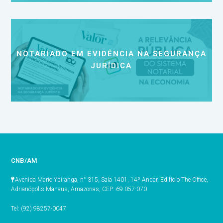
NOTARIADO EM EVIDÊNCIA NA SEGURANÇA
JURÍDICA
CNB/AM
Avenida Mario Ypiranga, n° 315, Sala 1401, 14º Andar, Edifício The Office,
Adrianópolis Manaus, Amazonas, CEP: 69.057-070
Tel: (92) 98257-0047