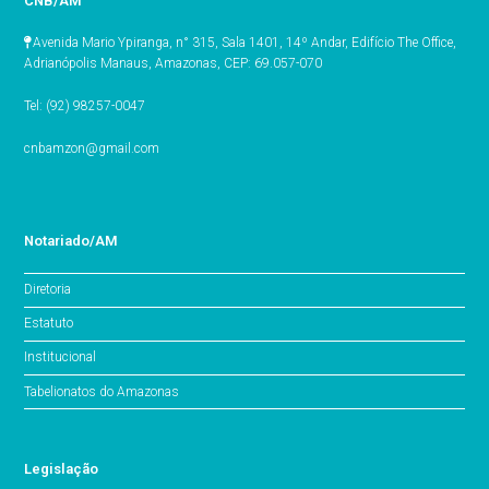
CNB/AM
Avenida Mario Ypiranga, n° 315, Sala 1401, 14º Andar, Edifício The Office,
Adrianópolis Manaus, Amazonas, CEP: 69.057-070
Tel: (92) 98257-0047
cnbamzon@gmail.com
Notariado/AM
Diretoria
Estatuto
Institucional
Tabelionatos do Amazonas
Legislação