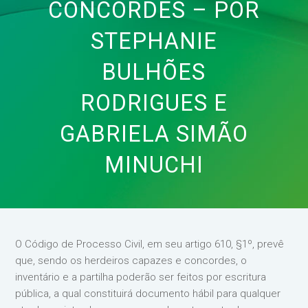
CONCORDES – POR
STEPHANIE
BULHÕES
RODRIGUES E
GABRIELA SIMÃO
MINUCHI
O Código de Processo Civil, em seu artigo 610, §1º, prevê
que, sendo os herdeiros capazes e concordes, o
inventário e a partilha poderão ser feitos por escritura
pública, a qual constituirá documento hábil para qualquer