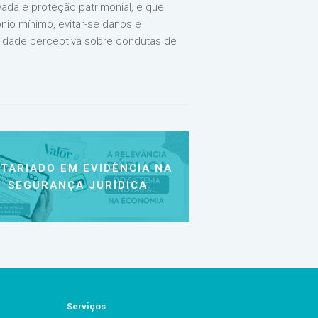
ada e proteção patrimonial, e que
io mínimo, evitar-se danos e
acidade perceptiva sobre condutas de
TARIADO EM EVIDÊNCIA NA
SEGURANÇA JURÍDICA
Serviços