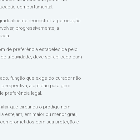
eeducação comportamental.
gradualmente reconstruir a percepção
volver, progressivamente, a
nada.
em de preferência estabelecida pelo
o de afetividade, deve ser aplicado cum
itado, função que exige do curador não
perspectiva, a aptidão para gerir
 preferência legal.
amiliar que circunda o pródigo nem
tela estejam, em maior ou menor grau,
te comprometidos com sua proteção e