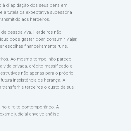
do à dilapidação dos seus bens em
e à tutela da expectativa sucessória
transmitido aos herdeiros.
a de pessoa viva. Herdeiros não
uo pode gastar, doar, consumir, viajar,
azer escolhas financeiramente ruins.
rdeiros. Ao mesmo tempo, não parece
a vida privada, crédito massificado e
estrutivos não apenas para o próprio
 futura inexistência de herança. A
transferir a terceiros o custo da sua
o no direito contemporâneo. A
xame judicial envolve análise