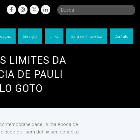
facebook
instagram
twitter
linkedin
cação
Serviços
Links
Sala de Imprensa
Contato
S LIMITES DA
IA DE PAULI
LLO GOTO
 na contemporaneidade, numa época de
idade civil sem definir seu conceito.