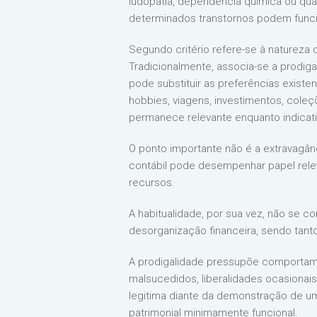
ludopatia, dependência química ou qua
determinados transtornos podem funcio
Segundo critério refere-se à natureza
Tradicionalmente, associa-se a prodigal
pode substituir as preferências existe
hobbies, viagens, investimentos, cole
permanece relevante enquanto indicativ
O ponto importante não é a extravagân
contábil pode desempenhar papel rele
recursos.
A habitualidade, por sua vez, não se 
desorganização financeira, sendo tan
A prodigalidade pressupõe comportame
malsucedidos, liberalidades ocasionais
legitima diante da demonstração de um
patrimonial minimamente funcional.