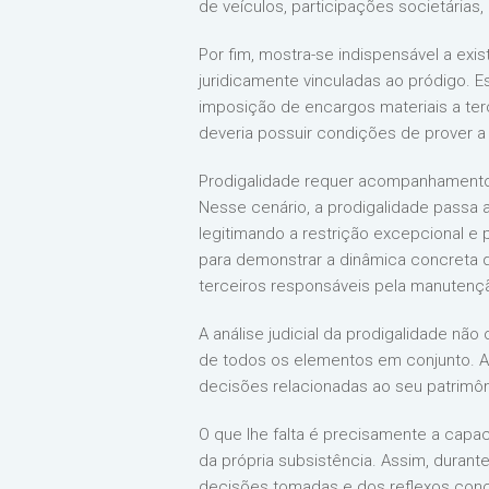
de veículos, participações societárias,
Por fim, mostra-se indispensável a exi
juridicamente vinculadas ao pródigo. E
imposição de encargos materiais a ter
deveria possuir condições de prover a 
Prodigalidade requer acompanhamento
Nesse cenário, a prodigalidade passa 
legitimando a restrição excepcional e 
para demonstrar a dinâmica concreta 
terceiros responsáveis pela manutenção
A análise judicial da prodigalidade nã
de todos os elementos em conjunto. A
decisões relacionadas ao seu patrimôn
O que lhe falta é precisamente a cap
da própria subsistência. Assim, durant
decisões tomadas e dos reflexos concr