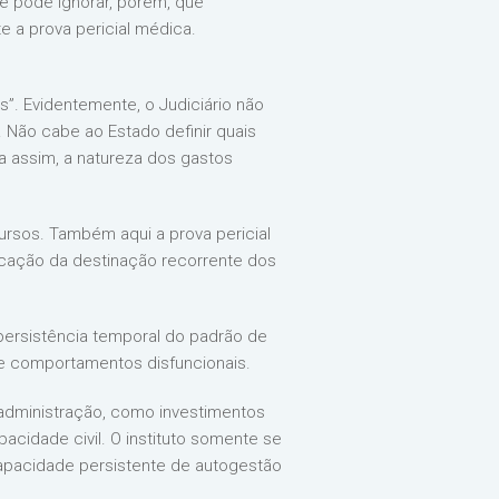
se pode ignorar, porém, que
 a prova pericial médica.
is”. Evidentemente, o Judiciário não
 Não cabe ao Estado definir quais
a assim, a natureza dos gastos
ursos. Também aqui a prova pericial
icação da destinação recorrente dos
 persistência temporal do padrão de
de comportamentos disfuncionais.
administração, como investimentos
acidade civil. O instituto somente se
capacidade persistente de autogestão