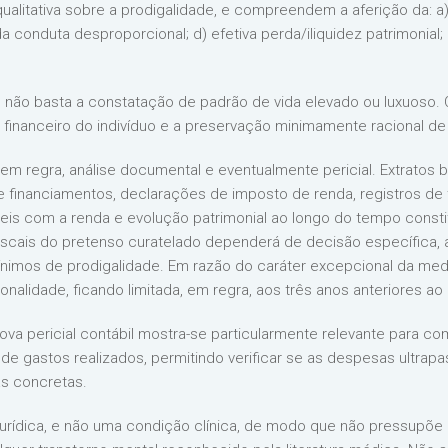
alitativa sobre a prodigalidade, e compreendem a aferição da: a)
a conduta desproporcional; d) efetiva perda/iliquidez patrimonial; 
 não basta a constatação de padrão de vida elevado ou luxuoso. O
nanceiro do indivíduo e a preservação minimamente racional de s
m regra, análise documental e eventualmente pericial. Extratos ba
e financiamentos, declarações de imposto de renda, registros de 
eis com a renda e evolução patrimonial ao longo do tempo const
iscais do pretenso curatelado dependerá de decisão específica, 
imos de prodigalidade. Em razão do caráter excepcional da medid
onalidade, ficando limitada, em regra, aos três anos anteriores ao
va pericial contábil mostra-se particularmente relevante para co
e gastos realizados, permitindo verificar se as despesas ultrapa
as concretas.
jurídica, e não uma condição clínica, de modo que não pressupõe d