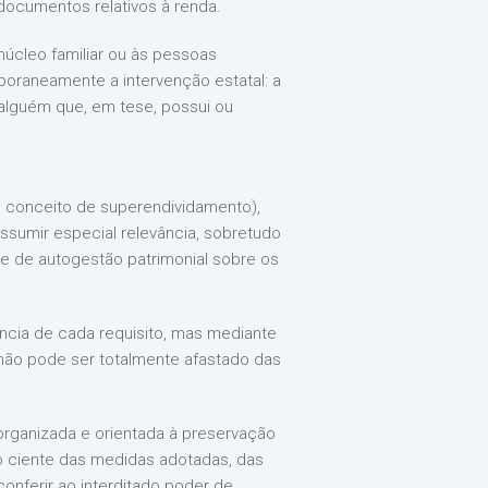
 documentos relativos à renda.
núcleo familiar ou às pessoas
poraneamente a intervenção estatal: a
alguém que, em tese, possui ou
o conceito de superendividamento),
assumir especial relevância, sobretudo
e de autogestão patrimonial sobre os
ência de cada requisito, mas mediante
não pode ser totalmente afastado das
organizada e orientada à preservação
do ciente das medidas adotadas, das
nferir ao interditado poder de