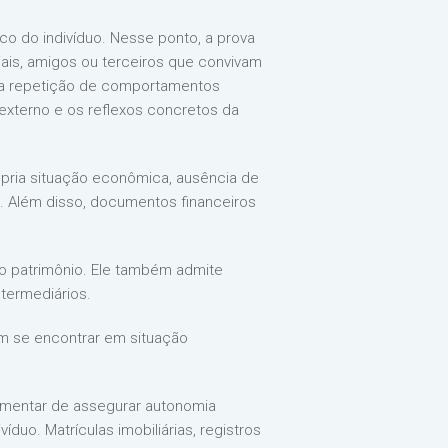
 do indivíduo. Nesse ponto, a prova
iais, amigos ou terceiros que convivam
, a repetição de comportamentos
 externo e os reflexos concretos da
pria situação econômica, ausência de
s. Além disso, documentos financeiros
 do patrimônio. Ele também admite
ntermediários.
sim se encontrar em situação
ementar de assegurar autonomia
íduo. Matrículas imobiliárias, registros