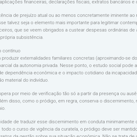
 aplicações financeiras, declarações fiscais, extratos bancários e
stência de prejuízo atual ou ao menos concretamente iminente ao 
sse talvez seja o elemento mais importante para legitimar contem
ceiros, que se veem obrigados a custear despesas ordinárias de 
própria subsistência.
 contínuo
a produzir externalidades familiares concretas (aproximando-se d
parcial da autonomia privada. Nesse ponto, o estudo social pode 
de dependência econômica e o impacto cotidiano da incapacidad
 material do indivíduo.
o opera por meio de verificação tão só a partir da presença ou aus
lém disso, como o pródigo, em regra, conserva o discernimento, 
io.
acidade de traduzir esse discernimento em conduta minimamente 
e todo o curso de vigência da curatela, o pródigo deve ser manti
etos da gestão sobre sua situação econômica. Não se trata de co