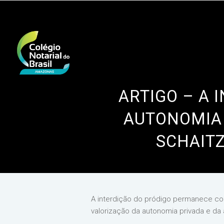
ARTIGO – A 
AUTONOMIA 
SCHAITZ
A interdição do pródigo permanece com
valorização da autonomia privada e da