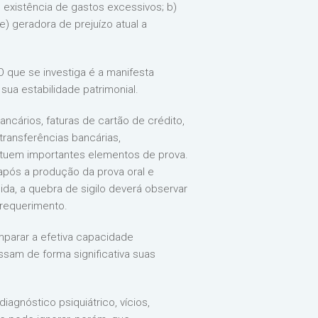
 existência de gastos excessivos; b)
e) geradora de prejuízo atual a
 que se investiga é a manifesta
ua estabilidade patrimonial.
ncários, faturas de cartão de crédito,
transferências bancárias,
ituem importantes elementos de prova.
após a produção da prova oral e
a, a quebra de sigilo deverá observar
 requerimento.
mparar a efetiva capacidade
ssam de forma significativa suas
iagnóstico psiquiátrico, vícios,