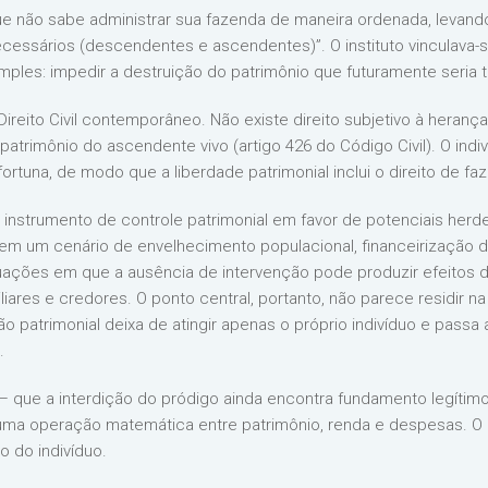
que não sabe administrar sua fazenda de maneira ordenada, levan
cessários (descendentes e ascendentes)”. O instituto vinculava-s
simples: impedir a destruição do patrimônio que futuramente seria 
ireito Civil contemporâneo. Não existe direito subjetivo à heranç
rimônio do ascendente vivo (artigo 426 do Código Civil). O indivíd
 fortuna, de modo que a liberdade patrimonial inclui o direito de f
 é instrumento de controle patrimonial em favor de potenciais he
o em um cenário de envelhecimento populacional, financeirização d
ações em que a ausência de intervenção pode produzir efeitos d
liares e credores. O ponto central, portanto, não parece residir na
patrimonial deixa de atingir apenas o próprio indivíduo e passa a 
.
— que a interdição do pródigo ainda encontra fundamento legítim
 uma operação matemática entre patrimônio, renda e despesas. O e
o do indivíduo.