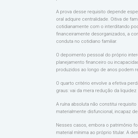
A prova desse requisito depende espe
oral adquire centralidade. Oitiva de f
cotidianamente com o interditando pod
financeiramente desorganizados, a con
conduta no cotidiano familiar.
O depoimento pessoal do próprio inte
planejamento financeiro ou incapacida
produzidos ao longo de anos podem re
O quarto critério envolve a efetiva pe
graus: vai da mera redução da liquidez
A ruína absoluta não constitui requisit
materialmente disfuncional, incapaz de
Nesses casos, embora o patrimônio fo
material mínima ao próprio titular. A de