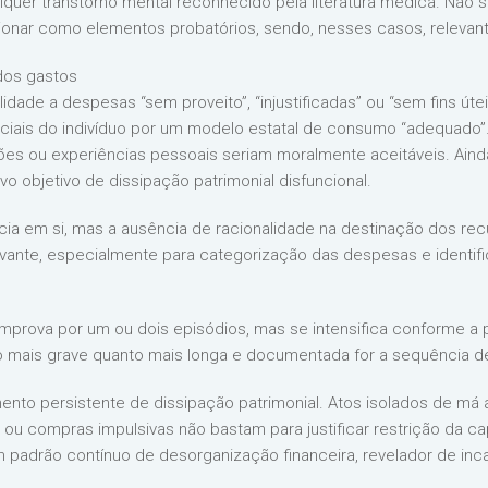
lquer transtorno mental reconhecido pela literatura médica. Não 
nar como elementos probatórios, sendo, nesses casos, relevante
 dos gastos
idade a despesas “sem proveito”, “injustificadas” ou “sem fins úte
nciais do indivíduo por um modelo estatal de consumo “adequado”.
ções ou experiências pessoais seriam moralmente aceitáveis. Aind
o objetivo de dissipação patrimonial disfuncional.
cia em si, mas a ausência de racionalidade na destinação dos rec
vante, especialmente para categorização das despesas e identif
comprova por um ou dois episódios, mas se intensifica conforme a
to mais grave quanto mais longa e documentada for a sequência 
nto persistente de dissipação patrimonial. Atos isolados de má 
 ou compras impulsivas não bastam para justificar restrição da cap
 padrão contínuo de desorganização financeira, revelador de in