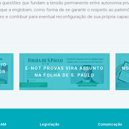
ela questões que fundam a tensão permanente entre autonomia priv
e a englobam, como forma de se garantir o respeito ao patrimôn
res e contribuir para eventual reconfiguração de sua própria cap
IO
E-NOT PROVAS VIRA ASSUNTO
NO
OR
NA FOLHA DE S. PAULO
o/AM
Legislação
Comunicação