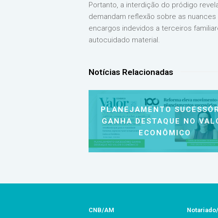
Portanto, a interdição do pródigo rev
demandam reflexão sobre as nuances qu
encargos indevidos a terceiros familia
autocuidado material.
Notícias Relacionadas
PLANEJAMENTO SUCESSÓR
GANHA DESTAQUE NO VAL
ECONÔMICO
CNB/AM
Notariad