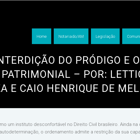
Home
Notariado/AM
Legislação
Comuni
INTERDIÇÃO DO PRÓDIGO E O
PATRIMONIAL – POR: LETTIC
A E CAIO HENRIQUE DE ME
o um instituto desconfortável no Direito Civil brasileiro. Ainda
 autodeterminação, o ordenamento admite a restrição da sua capac