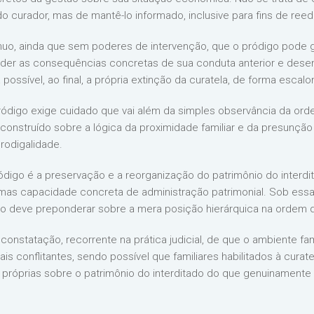
do curador, mas de mantê-lo informado, inclusive para fins de r
o, ainda que sem poderes de intervenção, que o pródigo pode 
der as consequências concretas de sua conduta anterior e desen
ossível, ao final, a própria extinção da curatela, de forma escalo
ródigo exige cuidado que vai além da simples observância da ord
al, construído sobre a lógica da proximidade familiar e da presunçã
prodigalidade.
ródigo é a preservação e a reorganização do patrimônio do interd
 mas capacidade concreta de administração patrimonial. Sob essa 
 deve preponderar sobre a mera posição hierárquica na ordem de
 constatação, recorrente na prática judicial, de que o ambiente f
is conflitantes, sendo possível que familiares habilitados à cura
s próprias sobre o patrimônio do interditado do que genuinamen