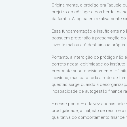
Originalmente, o pródigo era “aquele 
prejuízo do cônjuge e dos herdeiros ne
da família. A lógica era relativamente 
Essa fundamentação é insuficiente no D
possuem pretensão à preservação do pat
investir mal ou até destruir sua própria
Portanto, a interdição do pródigo não
correto negar legitimidade ao institut
crescente superendividamento. Há situ
indivíduo, mas para toda a rede de fami
questão surge quando a desorganização 
incapacidade de autogestão financeira
É nesse ponto — e talvez apenas nele 
prodigalidade, afinal, não se resume a
qualitativa do comportamento financeir