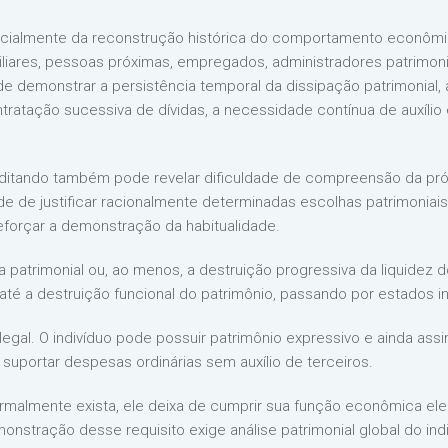
cialmente da reconstrução histórica do comportamento econômico
amiliares, pessoas próximas, empregados, administradores patrimon
e demonstrar a persistência temporal da dissipação patrimonial
tratação sucessiva de dívidas, a necessidade contínua de auxílio
rditando também pode revelar dificuldade de compreensão da pró
de de justificar racionalmente determinadas escolhas patrimoniai
forçar a demonstração da habitualidade.
rda patrimonial ou, ao menos, a destruição progressiva da liquidez
 até a destruição funcional do patrimônio, passando por estados i
o legal. O indivíduo pode possuir patrimônio expressivo e ainda as
 suportar despesas ordinárias sem auxílio de terceiros.
rmalmente exista, ele deixa de cumprir sua função econômica el
monstração desse requisito exige análise patrimonial global do indiv