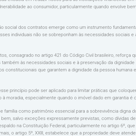
nerabilidade ao consumidor, particularmente quando envolve be
ção social dos contratos emerge como um instrumento fundamental
esses individuais não se sobreponham às necessidades sociais e
atos, consagrado no artigo 421 do Código Civil brasileiro, reforç
 também às necessidades sociais e à preservação da dignidade h
pios constitucionais que garantem a dignidade da pessoa humana 
, esse princípio pode ser aplicado para limitar práticas que col
 à moradia, especialmente quando o imóvel dado em garantia é c
e família como patrimônio essencial para a sobrevivência digna do 
 bem, salvo exceções expressamente previstas, como dívidas de
espaldo na Constituição Federal, particularmente no artigo 6º, qu
mais, o artigo 5º, XXIII, estabelece que a propriedade deve atende