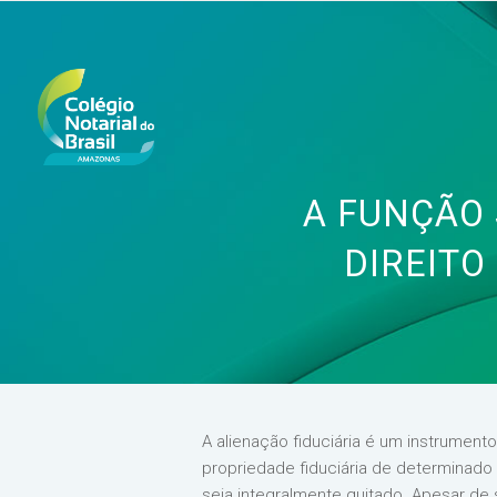
A FUNÇÃO
DIREITO
A alienação fiduciária é um instrument
propriedade fiduciária de determinado 
seja integralmente quitado. Apesar de 