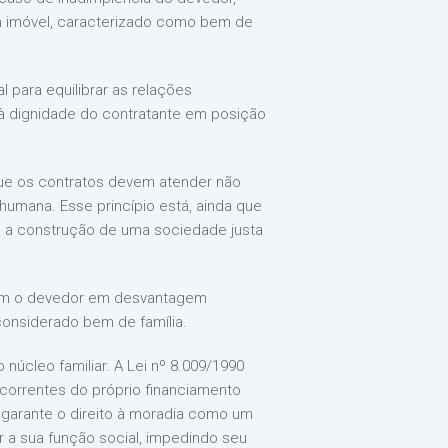
m imóvel, caracterizado como bem de
 para equilibrar as relações
 à dignidade do contratante em posição
a que os contratos devem atender não
umana. Esse princípio está, ainda que
e a construção de uma sociedade justa
oquem o devedor em desvantagem
onsiderado bem de família.
núcleo familiar. A Lei nº 8.009/1990
correntes do próprio financiamento
e garante o direito à moradia como um
r a sua função social, impedindo seu