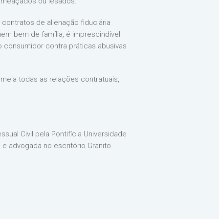
s ameaçados ou lesados.
contratos de alienação fiduciária
uem bem de família, é imprescindível
 o consumidor contra práticas abusivas
rmeia todas as relações contratuais,
sual Civil pela Pontifícia Universidade
l e advogada no escritório Granito