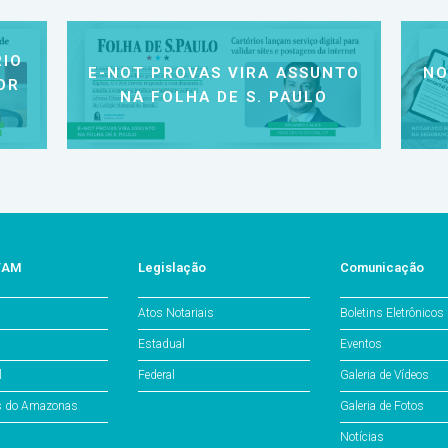
IO
E-NOT PROVAS VIRA ASSUNTO
NO
OR
NA FOLHA DE S. PAULO
o/AM
Legislação
Comunicação
Atos Notariais
Boletins Eletrônicos
Estadual
Eventos
l
Federal
Galeria de Vídeos
os do Amazonas
Galeria de Fotos
Notícias