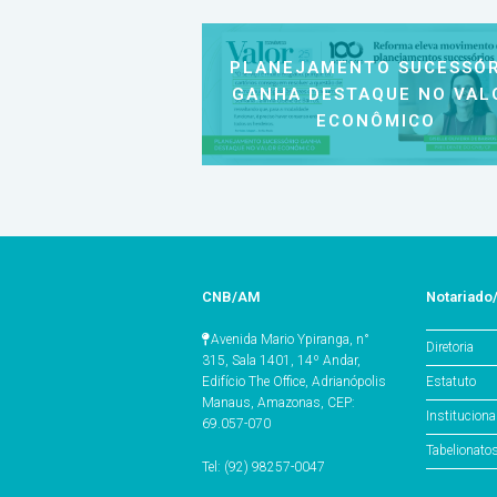
PLANEJAMENTO SUCESSÓR
GANHA DESTAQUE NO VAL
ECONÔMICO
CNB/AM
Notariad
Avenida Mario Ypiranga, n°
Diretoria
315, Sala 1401, 14º Andar,
Estatuto
Edifício The Office, Adrianópolis
Manaus, Amazonas, CEP:
Instituciona
69.057-070
Tabelionat
Tel: (92) 98257-0047