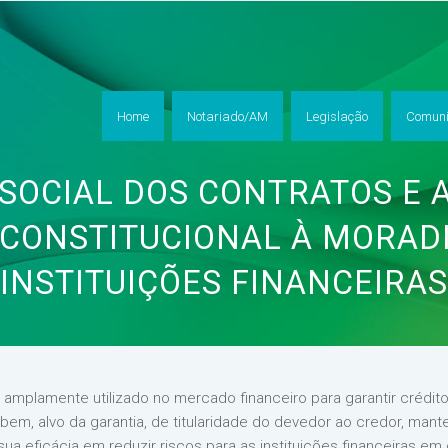
Home
Notariado/AM
Legislação
Comuni
 SOCIAL DOS CONTRATOS E 
 CONSTITUCIONAL À MORAD
INSTITUIÇÕES FINANCEIRAS
o amplamente utilizado no mercado financeiro para garantir crédito
bem, alvo da garantia, de titularidade do devedor ao credor, mant
sua eficácia em reduzir riscos para as instituições financeiras e