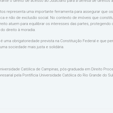
garante o direito de acesso ao Judiciário para a defesa de direito
atos representa uma importante ferramenta para assegurar que os 
ica e não de exclusão social. No contexto de imóveis que constit
reito atuem para equilibrar os interesses das partes, protegendo
do direito à moradia.
 é uma obrigatoriedade prevista na Constituição Federal e que pe
uma sociedade mais justa e solidária.
Universidade Católica de Campinas, pós-graduada em Direito Proces
esarial pela Pontíficia Universidade Católica do Rio Grande do Su