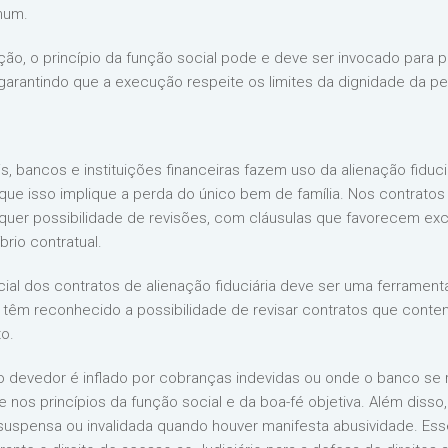
mum.
o, o princípio da função social pode e deve ser invocado para p
 garantindo que a execução respeite os limites da dignidade da p
s, bancos e instituições financeiras fazem uso da alienação fidu
e isso implique a perda do único bem de família. Nos contratos b
quer possibilidade de revisões, com cláusulas que favorecem exc
brio contratual.
icial dos contratos de alienação fiduciária deve ser uma ferrament
os têm reconhecido a possibilidade de revisar contratos que cont
o.
devedor é inflado por cobranças indevidas ou onde o banco se re
e nos princípios da função social e da boa-fé objetiva. Além disso
suspensa ou invalidada quando houver manifesta abusividade. Es