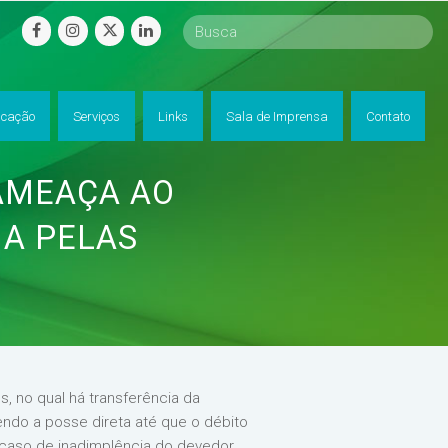
facebook
instagram
twitter
linkedin
cação
Serviços
Links
Sala de Imprensa
Contato
AMEAÇA AO
IA PELAS
s, no qual há transferência da
endo a posse direta até que o débito
m caso de inadimplência do devedor,