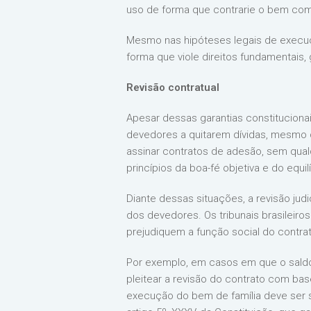
uso de forma que contrarie o bem co
Mesmo nas hipóteses legais de execuçã
forma que viole direitos fundamentais,
Revisão contratual
Apesar dessas garantias constitucionai
devedores a quitarem dívidas, mesmo qu
assinar contratos de adesão, sem qual
princípios da boa-fé objetiva e do equilí
Diante dessas situações, a revisão jud
dos devedores. Os tribunais brasileir
prejudiquem a função social do contrat
Por exemplo, em casos em que o saldo 
pleitear a revisão do contrato com bas
execução do bem de família deve ser 