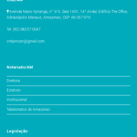
Avenida Mario Ypiranga, n° 315, Sala 1401, 14º Andar, Edifício The Office,
Adrianópolis Manaus, Amazonas, CEP: 69.057-070
Tel: (92) 98257-0047
cnbamzon@gmail.com
Notariado/AM
Diretoria
Estatuto
Institucional
Tabelionatos do Amazonas
Legislação