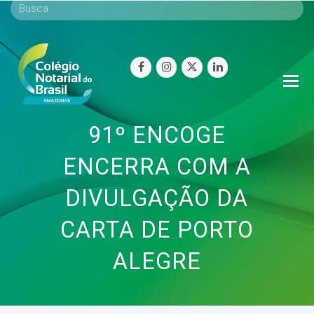
facebook
instagram
twitter
linkedin
O
Mo
M
91º ENCOGE
ENCERRA COM A
DIVULGAÇÃO DA
CARTA DE PORTO
ALEGRE