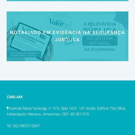
NOTARIADO EM EVIDÊNCIA NA SEGURANÇA
JURÍDICA
CNB/AM
Avenida Mario Ypiranga, n° 315, Sala 1401, 14º Andar, Edifício The Office,
Adrianópolis Manaus, Amazonas, CEP: 69.057-070
Tel: (92) 98257-0047