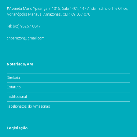
Avenida Mario Ypiranga, n° 315, Sala 1401, 14º Andar, Edifício The Office,
Adrianópolis Manaus, Amazonas, CEP: 69.057-070
Tel: (92) 98257-0047
cnbamzon@gmail.com
Notariado/AM
Diretoria
Estatuto
Institucional
Tabelionatos do Amazonas
Legislação