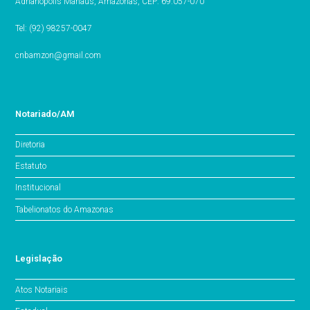
Adrianópolis Manaus, Amazonas, CEP: 69.057-070
Tel: (92) 98257-0047
cnbamzon@gmail.com
Notariado/AM
Diretoria
Estatuto
Institucional
Tabelionatos do Amazonas
Legislação
Atos Notariais