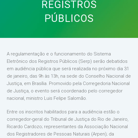
REGISTROS
PÚBLICOS
A regulamentação e o funcionamento do Sistema
Eletrônico dos Registros Públicos (Serp) serão debatidos
em audiência pública que será realizada no próximo dia 31
de janeiro, das 9h às 13h, na sede do Conselho Nacional de
Justiça, em Brasília. Promovido pela Corregedoria Nacional
de Justiça, o evento será coordenado pelo corregedor
nacional, ministro Luis Felipe Salomão.
Entre os inscritos habilitados para a audiência estão o
corregedor-geral do Tribunal de Justiça do Rio de Janeiro,
Ricardo Cardozo; representantes da Associação Nacional
dos Registradores de Pessoas Naturais (Arpen); da