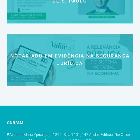
DE S. PAULO
NOTARIADO EM EVIDÊNCIA NA SEGURANÇA
JURÍDICA
CNB/AM
Avenida Mario Ypiranga, n° 315, Sala 1401, 14º Andar, Edifício The Office,