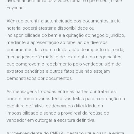
avocar aquele título para você; tomar o que é seu”, disse
Edyanne.
Além de garantir a autenticidade dos documentos, a ata
notarial poderá atestar a disponibilidade ou
indisponibilidade do bem e a quitação do negócio jurídico,
mediante a apresentação ao tabelião de diversos
documentos, tais como declaração de imposto de renda,
mensagens de ‘e-mails’ e de texto entre os negociantes
que comprovem o recebimento pelo vendedor, além de
extratos bancários e outros fatos que não estejam
demonstrados por documentos.
As mensagens trocadas entre as partes contratantes
podem comprovar as tentativas feitas para a obtenção da
escritura definitiva, evidenciando dificuldade ou
impossibilidade e sendo a prova real da recusa do
vendedor em outorgar a escritura definitiva.
A vice-presidente do CNB/RJ destacou que caso já exista