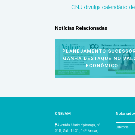
CNJ divulga calendário d
Notícias Relacionadas
PLANEJAMENTO SUCESSÓR
GANHA DESTAQUE NO VAL
ECONÔMICO
CNB/AM
Notariad
Avenida Mario Ypiranga, n°
Diretoria
315, Sala 1401, 14º Andar,