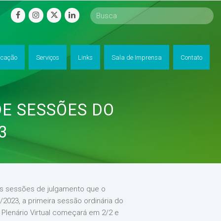
facebook
instagram
twitter
linkedin
cação
Serviços
Links
Sala de Imprensa
Contato
DE SESSÕES DO
3
das sessões de julgamento que o
/2023, a primeira sessão ordinária do
 Plenário Virtual começará em 2/2 e