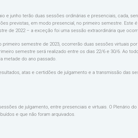
aio e junho terão duas sessões ordinárias e presenciais, cada, s
ssões previstas, em modo presencial, no primeiro semestre. Est
estre de 2022 – a exceção foi uma sessão extraordinária que oco
 primeiro semestre de 2023, ocorrerão duas sessões virtuais por 
primeiro semestre será realizado entre os dias 22/6 e 30/6. Ao to
ra metade do ano passado.
resultados, atas e certidões de julgamento e a transmissão das
sessões de julgamento, entre presenciais e virtuais. O Plenário d
ibuídos e que não foram arquivados.