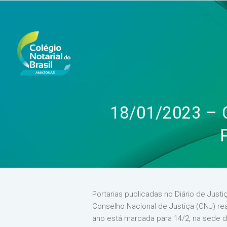
18/01/2023 –
Portarias publicadas no Diário de Just
Conselho Nacional de Justiça (CNJ) rea
ano está marcada para 14/2, na sede d