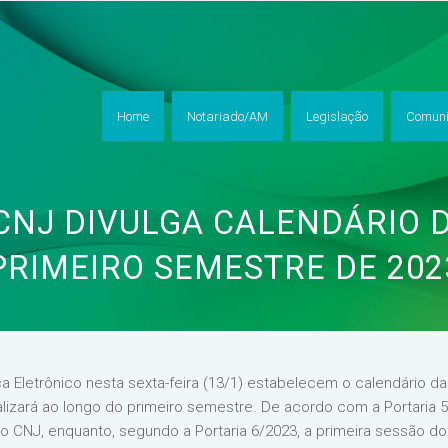
Home
Notariado/AM
Legislação
Comuni
 CNJ DIVULGA CALENDÁRIO 
PRIMEIRO SEMESTRE DE 202
iça Eletrônico nesta sexta-feira (13/1) estabelecem o calendário 
lizará ao longo do primeiro semestre. De acordo com a Portaria 5
o CNJ, enquanto, segundo a Portaria 6/2023, a primeira sessão do