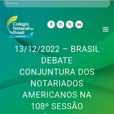
facebook
instagram
twitter
linkedin
O
Mo
M
13/12/2022 – BRASIL
DEBATE
CONJUNTURA DOS
NOTARIADOS
AMERICANOS NA
108º SESSÃO