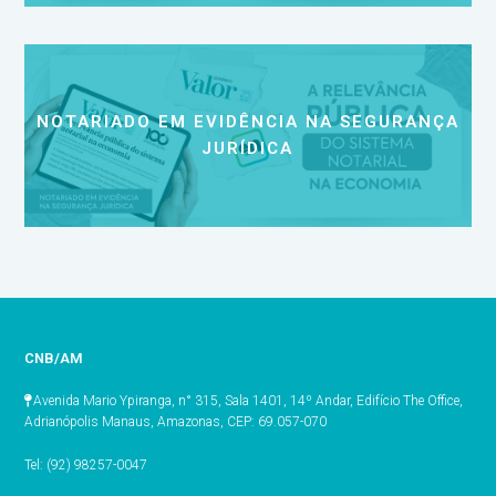
NOTARIADO EM EVIDÊNCIA NA SEGURANÇA
JURÍDICA
CNB/AM
Avenida Mario Ypiranga, n° 315, Sala 1401, 14º Andar, Edifício The Office,
Adrianópolis Manaus, Amazonas, CEP: 69.057-070
Tel: (92) 98257-0047